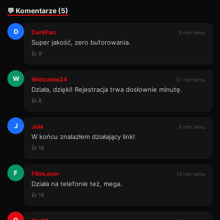
💬 Komentarze (5)
D
DarkFan
3 min temu
Super jakość, zero buforowania.
👍 9
W
Widzowie24
37 min temu
Działa, dzięki! Rejestracja trwa dosłownie minutę.
👍 8
J
Jola
6 min temu
W końcu znalazłem działający link!
👍 18
F
FilmLover
14 min temu
Działa na telefonie też, mega.
👍 19