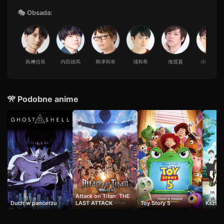
🎭 Obsada:
島﨑信長
内田雄馬
興津和幸
浦和希
海渡翼
小野友樹
🎌 Podobne anime
Attack on Titan: THE
Duch w pancerzu
LAST ATTACK
Toy Story 5
Kształ