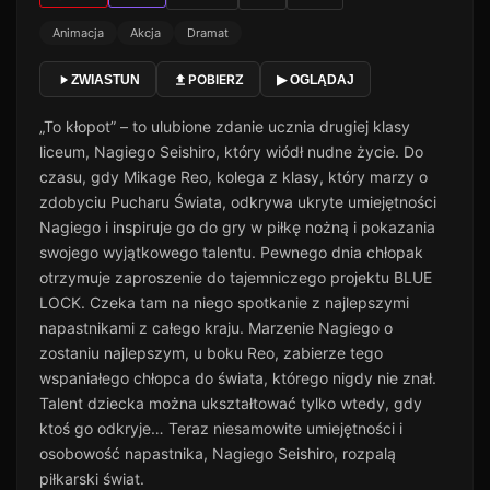
Animacja
Akcja
Dramat
POBIERZ
ZWIASTUN
▶ OGLĄDAJ
„To kłopot” – to ulubione zdanie ucznia drugiej klasy
liceum, Nagiego Seishiro, który wiódł nudne życie. Do
czasu, gdy Mikage Reo, kolega z klasy, który marzy o
zdobyciu Pucharu Świata, odkrywa ukryte umiejętności
Nagiego i inspiruje go do gry w piłkę nożną i pokazania
swojego wyjątkowego talentu. Pewnego dnia chłopak
otrzymuje zaproszenie do tajemniczego projektu BLUE
LOCK. Czeka tam na niego spotkanie z najlepszymi
napastnikami z całego kraju. Marzenie Nagiego o
zostaniu najlepszym, u boku Reo, zabierze tego
wspaniałego chłopca do świata, którego nigdy nie znał.
Talent dziecka można ukształtować tylko wtedy, gdy
ktoś go odkryje… Teraz niesamowite umiejętności i
osobowość napastnika, Nagiego Seishiro, rozpalą
piłkarski świat.