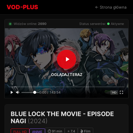
VOD-PLUS
← Strona główna
Widzów online:
2690
Status serwerów:
●
Aktywne
OGLĄDAJ TERAZ
0:00 / 143:54
HD
BLUE LOCK THE MOVIE - EPISODE
NAGI
(2024)
⏱ 91 min
⭐ 7.4
🎬 Film
FULL HD
ANIME