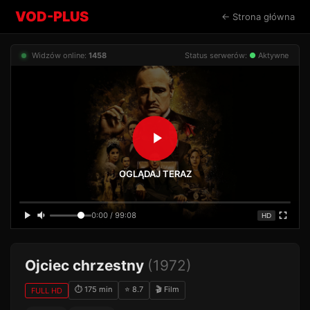
VOD-PLUS
← Strona główna
Widzów online:
1458
Status serwerów:
●
Aktywne
OGLĄDAJ TERAZ
0:00 / 99:08
HD
Ojciec chrzestny
(1972)
⏱ 175 min
⭐ 8.7
🎬 Film
FULL HD