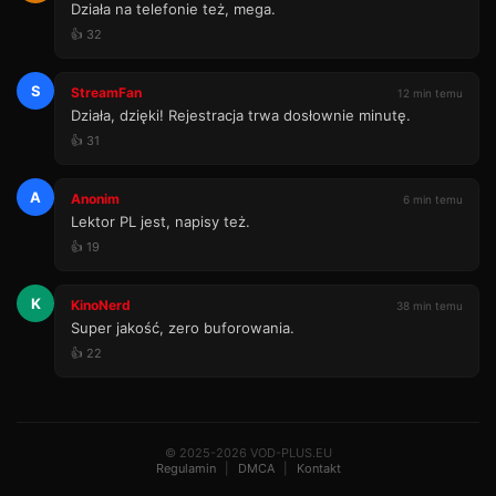
Działa na telefonie też, mega.
👍 32
S
StreamFan
12 min temu
Działa, dzięki! Rejestracja trwa dosłownie minutę.
👍 31
A
Anonim
6 min temu
Lektor PL jest, napisy też.
👍 19
K
KinoNerd
38 min temu
Super jakość, zero buforowania.
👍 22
© 2025-2026 VOD-PLUS.EU
Regulamin
|
DMCA
|
Kontakt