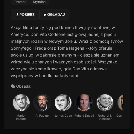
Dramat
Kryminał
POBIERZ
▶ OGLĄDAJ
Akcja filmu toczy się pod koniec II wojny światowej w
Ameryce. Don Vito Corleone jest głową jednej z pięciu
mafijnych rodzin w Nowym Jorku. Wraz z pomocą synów
Sonny'ego i Freda oraz Toma Hagena -który oferuje
swoje usługi w zakresie prawnym - cieszą się uznaniem
wśród wielu znanych i ważnych osobistości. Wszystko
zaczyna się komplikować, gdy Don Vito odmawia
współpracy w handlu narkotykami.
🎭 Obsada:
Marlon
Al Pacino
James Caan
Robert Duvall
Richard S.
Diane Keat
Brando
Castellano