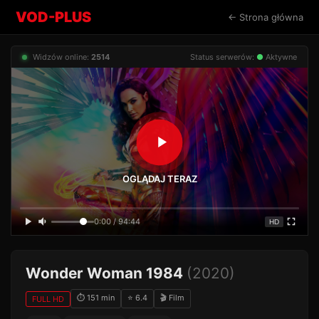
VOD-PLUS
← Strona główna
Widzów online:
2514
Status serwerów:
●
Aktywne
OGLĄDAJ TERAZ
0:00 / 94:44
HD
Wonder Woman 1984
(2020)
⏱ 151 min
⭐ 6.4
🎬 Film
FULL HD