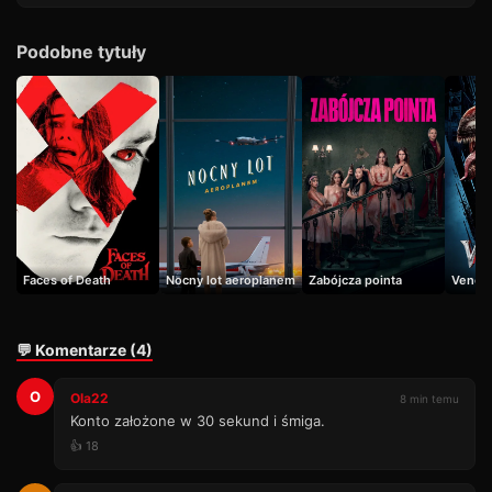
Podobne tytuły
Faces of Death
Nocny lot aeroplanem
Zabójcza pointa
Venom
💬 Komentarze (4)
O
Ola22
8 min temu
Konto założone w 30 sekund i śmiga.
👍 18