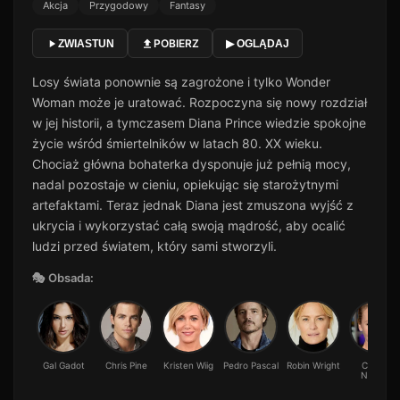
Akcja
Przygodowy
Fantasy
POBIERZ
ZWIASTUN
▶ OGLĄDAJ
Losy świata ponownie są zagrożone i tylko Wonder
Woman może je uratować. Rozpoczyna się nowy rozdział
w jej historii, a tymczasem Diana Prince wiedzie spokojne
życie wśród śmiertelników w latach 80. XX wieku.
Chociaż główna bohaterka dysponuje już pełnią mocy,
nadal pozostaje w cieniu, opiekując się starożytnymi
artefaktami. Teraz jednak Diana jest zmuszona wyjść z
ukrycia i wykorzystać całą swoją mądrość, aby ocalić
ludzi przed światem, który sami stworzyli.
🎭 Obsada:
Gal Gadot
Chris Pine
Kristen Wiig
Pedro Pascal
Robin Wright
Connie
Nielsen