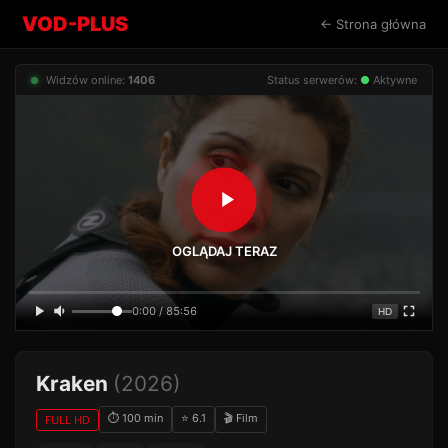
VOD-PLUS
← Strona główna
Widzów online:
1406
Status serwerów:
●
Aktywne
OGLĄDAJ TERAZ
0:00 / 85:56
HD
Kraken
(2026)
⏱ 100 min
⭐ 6.1
🎬 Film
FULL HD