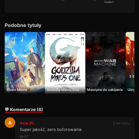
Hallert
Podobne tytuły
Given Movie
Godzilla Minus One
Maszyna do zabijania
Uległo
💬 Komentarze (6)
A
Asia_PL
3 min temu
Super jakość, zero buforowania.
👍 37