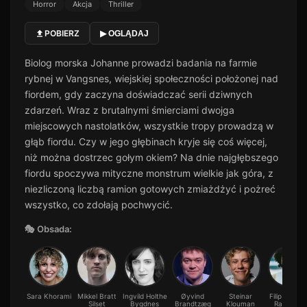
Horror
Akcja
Thriller
POBIERZ
▶ OGLĄDAJ
Biolog morska Johanne prowadzi badania na farmie
rybnej w Vangsnes, wiejskiej społeczności położonej nad
fiordem, gdy zaczyna doświadczać serii dziwnych
zdarzeń. Wraz z brutalnymi śmierciami dwojga
miejscowych nastolatków, wszystkie tropy prowadzą w
głąb fiordu. Czy w jego głębinach kryje się coś więcej,
niż można dostrzec gołym okiem? Na dnie najgłębszego
fiordu spoczywa mityczne monstrum wielkie jak góra, z
niezliczoną liczbą ramion gotowych zmiażdżyć i pożreć
wszystko, co zdołają pochwycić.
🎭 Obsada:
Sara Khorami
Mikkel Bratt
Ingvild Holthe
Øyvind
Steinar
Filip Barge
Silset
Bygdnes
Brandtzæg
Klouman
Ramberg