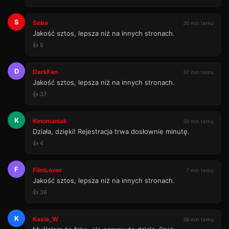
S
Seba
30 min temu
Jakość sztos, lepsza niż na innych stronach.
👍 8
D
DarkFan
37 min temu
Jakość sztos, lepsza niż na innych stronach.
👍 37
K
Kinomaniak
34 min temu
Działa, dzięki! Rejestracja trwa dosłownie minutę.
👍 4
F
FilmLover
7 min temu
Jakość sztos, lepsza niż na innych stronach.
👍 36
K
Kasia_W
36 min temu