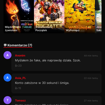
Między nami
Transformers:
Josee 
żywiołami
Początek
Wyfrunięci
Sakana
💬 Komentarze (7)
A
Anonim
44 min temu
Myślałem że fake, ale naprawdę działa. Szok.
👍 23
A
Asia_PL
22 min temu
Konto założone w 30 sekund i śmiga.
👍 15
T
Tomasz
27 min temu