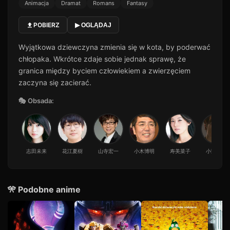
Animacja
Dramat
Romans
Fantasy
POBIERZ
▶ OGLĄDAJ
Wyjątkowa dziewczyna zmienia się w kota, by poderwać
chłopaka. Wkrótce zdaje sobie jednak sprawę, że
granica między byciem człowiekiem a zwierzęciem
zaczyna się zacierać.
🎭 Obsada:
志田未来
花江夏樹
山寺宏一
小木博明
寿美菜子
小野賢章
🎌 Podobne anime