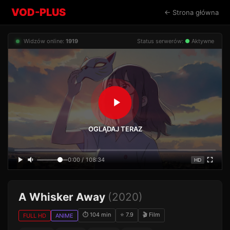
VOD-PLUS
← Strona główna
Widzów online:
1919
Status serwerów:
●
Aktywne
OGLĄDAJ TERAZ
0:00 / 108:34
HD
A Whisker Away
(2020)
⏱ 104 min
⭐ 7.9
🎬 Film
FULL HD
ANIME