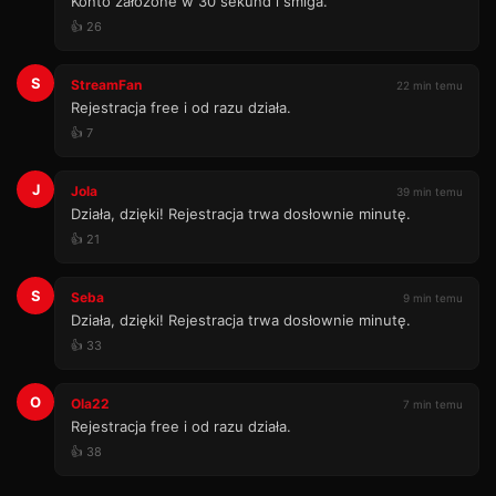
Konto założone w 30 sekund i śmiga.
👍 26
S
StreamFan
22 min temu
Rejestracja free i od razu działa.
👍 7
J
Jola
39 min temu
Działa, dzięki! Rejestracja trwa dosłownie minutę.
👍 21
S
Seba
9 min temu
Działa, dzięki! Rejestracja trwa dosłownie minutę.
👍 33
O
Ola22
7 min temu
Rejestracja free i od razu działa.
👍 38