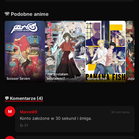
🎌 Podobne anime
Jak zostałam
Scissor Seven
bóstwem!?
Banana Fish
Jujuts
💬 Komentarze (4)
M
Marcin89
30 min temu
Konto założone w 30 sekund i śmiga.
👍 37