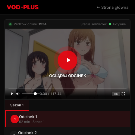
VOD-PLUS
← Strona główna
Widzów online:
1934
Status serwerów:
●
Aktywne
OGLĄDAJ ODCINEK
0:00 / 117:44
HD
Sezon 1
Odcinek 1
1
52 min · Sezon 1
Odcinek 2