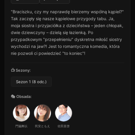
"Braciszku, czy my naprawdę bierzemy wspólną kąpiel?"
Tak zaczęły się nasze kąpielowe przygody tabu. Ja,
moja siostra i przyjaciółka z dzieciństwa – jeden chłopak,
dwie dziewczyny – dzielą się łazienką. Po
przypadkowym "przepełnieniu" dyskretna miłość siostry
wychodzi na jaw?! Jest to romantyczna komedia, która
nie pozwoli ci powiedzieć "to koniec"!
📺 Sezony:
Sezon 1 (8 odc.)
🎭 Obsada:
門脇舞以
民安ともえ
佐田直啓