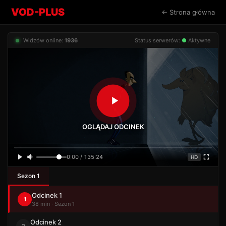
VOD-PLUS
← Strona główna
Widzów online:
1936
Status serwerów:
●
Aktywne
OGLĄDAJ ODCINEK
0:00 / 135:24
HD
Sezon 1
Odcinek 1
1
38 min · Sezon 1
Odcinek 2