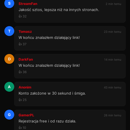
S
StreamFan
2 min temu
Jakość sztos, lepsza niż na innych stronach.
👍 32
T
Tomasz
23 min temu
W końcu znalazłem działający link!
👍 37
D
DarkFan
14 min temu
W końcu znalazłem działający link!
👍 36
A
Anonim
43 min temu
Konto założone w 30 sekund i śmiga.
👍 25
G
GamerPL
26 min temu
Rejestracja free i od razu działa.
👍 10