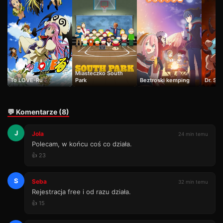
Miasteczko South
To LOVE-Ru
Park
Beztroski kemping
Dr. St
💬 Komentarze (8)
J
Jola
24 min temu
Polecam, w końcu coś co działa.
👍 23
S
Seba
32 min temu
Rejestracja free i od razu działa.
👍 15