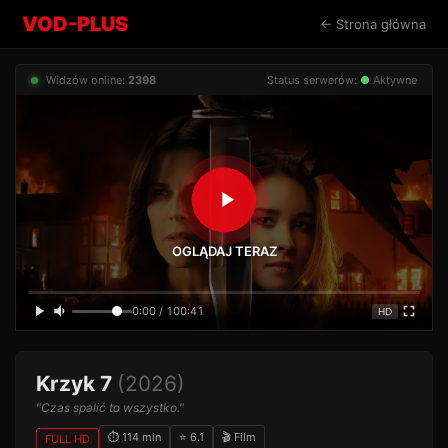
VOD-PLUS
← Strona główna
Widzów online:
2398
Status serwerów:
●
Aktywne
OGLĄDAJ TERAZ
0:00 / 100:41
HD
Krzyk 7
(2026)
"Czas spalić to wszystko."
⏱ 114 min
⭐ 6.1
🎬 Film
FULL HD