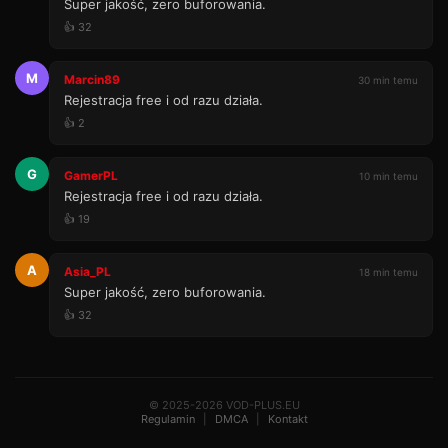
Super jakość, zero buforowania.
👍 32
M
Marcin89
30 min temu
Rejestracja free i od razu działa.
👍 2
G
GamerPL
10 min temu
Rejestracja free i od razu działa.
👍 19
A
Asia_PL
18 min temu
Super jakość, zero buforowania.
👍 32
© 2025-2026 VOD-PLUS.EU
Regulamin
|
DMCA
|
Kontakt