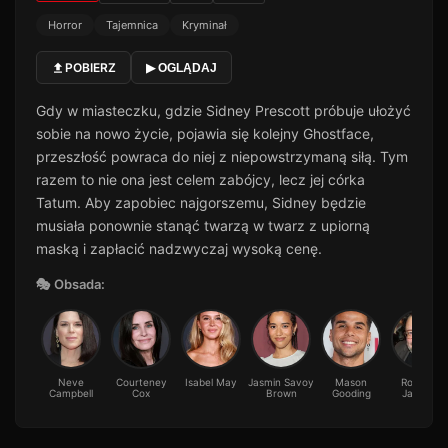
Horror
Tajemnica
Kryminał
POBIERZ
▶ OGLĄDAJ
Gdy w miasteczku, gdzie Sidney Prescott próbuje ułożyć
sobie na nowo życie, pojawia się kolejny Ghostface,
przeszłość powraca do niej z niepowstrzymaną siłą. Tym
razem to nie ona jest celem zabójcy, lecz jej córka
Tatum. Aby zapobiec najgorszemu, Sidney będzie
musiała ponownie stanąć twarzą w twarz z upiorną
maską i zapłacić nadzwyczaj wysoką cenę.
🎭 Obsada:
Neve
Courteney
Isabel May
Jasmin Savoy
Mason
Roger L.
Campbell
Cox
Brown
Gooding
Jackson