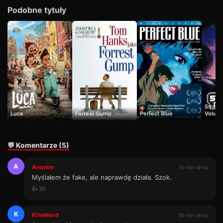
Podobne tytuły
Strażni
Luca
Forrest Gump
Perfect Blue
Volum
💬 Komentarze (5)
A
Anonim
10 min temu
Myślałem że fake, ale naprawdę działa. Szok.
👍 30
K
KinoNerd
30 min temu