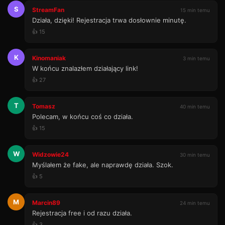
S
StreamFan
15 min temu
Działa, dzięki! Rejestracja trwa dosłownie minutę.
👍 15
K
Kinomaniak
3 min temu
W końcu znalazłem działający link!
👍 27
T
Tomasz
40 min temu
Polecam, w końcu coś co działa.
👍 15
W
Widzowie24
30 min temu
Myślałem że fake, ale naprawdę działa. Szok.
👍 5
M
Marcin89
24 min temu
Rejestracja free i od razu działa.
👍 3