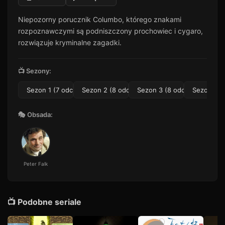
Niepozorny porucznik Columbo, którego znakami
rozpoznawczymi są podniszczony prochowiec i cygaro,
rozwiązuje kryminalne zagadki.
📺 Sezony:
Sezon 1 (7 odc.)
Sezon 2 (8 odc.)
Sezon 3 (8 odc.)
Sezon 4 (6
🎭 Obsada:
Peter Falk
📺 Podobne seriale