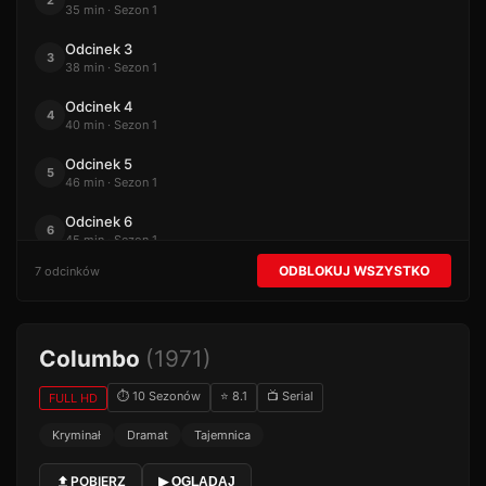
2
35 min · Sezon 1
Odcinek 3
3
38 min · Sezon 1
Odcinek 4
4
40 min · Sezon 1
Odcinek 5
5
46 min · Sezon 1
Odcinek 6
6
45 min · Sezon 1
ODBLOKUJ WSZYSTKO
7 odcinków
Odcinek 7
7
37 min · Sezon 1
Columbo
(1971)
⏱ 10 Sezonów
⭐ 8.1
📺 Serial
FULL HD
Kryminał
Dramat
Tajemnica
POBIERZ
▶ OGLĄDAJ