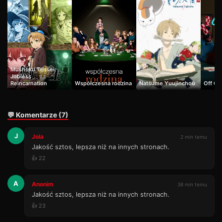
Mushoku Tensei:
Jobless
Reincarnation
Współczesna rodzina
Natsume Yuujinchou
Off C
💬 Komentarze (7)
J
Jola
2 min temu
Jakość sztos, lepsza niż na innych stronach.
👍 22
A
Anonim
38 min temu
Jakość sztos, lepsza niż na innych stronach.
👍 23