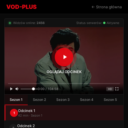
VOD-PLUS
← Strona główna
Widzów online:
2456
Status serwerów:
●
Aktywne
OGLĄDAJ ODCINEK
0:00 / 104:58
HD
Sezon 1
Sezon 2
Sezon 3
Sezon 4
Sezon 5
Odcinek 1
1
42 min · Sezon 1
Odcinek 2