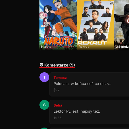
Naruto
Rekrut
24 godz
💬 Komentarze (5)
T
Tomasz
Polecam, w końcu coś co działa.
👍 2
S
Seba
Lektor PL jest, napisy też.
👍 36