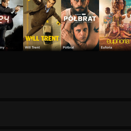
iny
Will Trent
Półbrat
Euforia