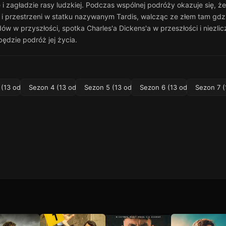
i zagładzie rasy ludzkiej. Podczas wspólnej podróży okazuje się, ż
i przestrzeni w statku nazywanym Tardis, walcząc ze złem tam gdzi
w w przyszłości, spotka Charles'a Dickens'a w przeszłości i niezliczo
będzie podróż jej życia.
(13 odc.)
Sezon 4 (13 odc.)
Sezon 5 (13 odc.)
Sezon 6 (13 odc.)
Sezon 7 (