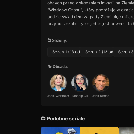
12
obcych przed dokonaniem inwazji na Ziemię 
24 min · Sezon 1
"Władców Czasu", który podróżuje w czasie 
Odcinek 13
będzie świadkiem zagłady Ziemi pięć miliardó
13
44 min · Sezon 1
przypuszczała. Tylko jedno jest pewne - to 
📺 Sezony:
Sezon 1 (13 odc.)
Sezon 2 (13 odc.)
Sezon 3 
🎭 Obsada:
Jodie Whittaker
Mandip Gill
John Bishop
📺 Podobne seriale