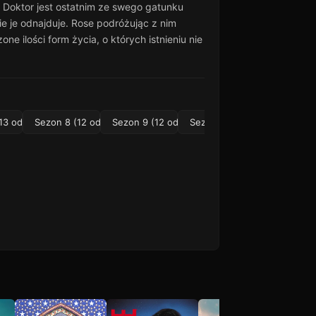
e Doktor jest ostatnim ze swego gatunku
e je odnajduje. Rose podróżując z nim
ne ilości form życia, o których istnieniu nie
13 odc.)
Sezon 8 (12 odc.)
Sezon 9 (12 odc.)
Sezon 10 (12 odc.)
Sezon 11 (