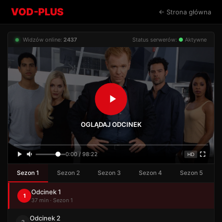
VOD-PLUS
← Strona główna
Widzów online:
2437
Status serwerów:
●
Aktywne
OGLĄDAJ ODCINEK
0:00 / 98:22
HD
Sezon 1
Sezon 2
Sezon 3
Sezon 4
Sezon 5
Odcinek 1
1
37 min · Sezon 1
Odcinek 2