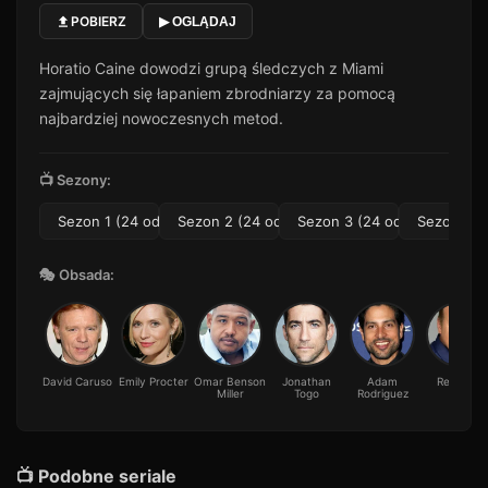
POBIERZ
▶ OGLĄDAJ
Odcinek 11
11
40 min · Sezon 1
Horatio Caine dowodzi grupą śledczych z Miami
Odcinek 12
12
zajmujących się łapaniem zbrodniarzy za pomocą
28 min · Sezon 1
najbardziej nowoczesnych metod.
Odcinek 13
13
50 min · Sezon 1
📺 Sezony:
Odcinek 14
14
53 min · Sezon 1
Sezon 1 (24 odc.)
Sezon 2 (24 odc.)
Sezon 3 (24 odc.)
Sezon 4 (
Odcinek 15
15
54 min · Sezon 1
🎭 Obsada:
Odcinek 16
16
40 min · Sezon 1
Odcinek 17
17
David Caruso
Emily Procter
Omar Benson
Jonathan
Adam
Rex Linn
28 min · Sezon 1
Miller
Togo
Rodriguez
Odcinek 18
18
49 min · Sezon 1
📺 Podobne seriale
Odcinek 19