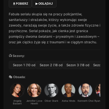
POBIERZ
▶ OGLĄDAJ
Fabuła serialu skupia się na pracy policjantów,
sanitariuszy i strażaków, którzy wykonując swoje
zawody, narażają swoje życie, a także zdrowie fizyczne i
psychiczne. Serial pokaże, jak cienka jest granica
pomiędzy dwoma światami – prywatnym i zawodowym –
oraz jak ciężko żyje się z traumami i w ciągłym strachu.
📺 Sezony:
Sezon 1 (10 odc.)
Sezon 2 (18 odc.)
Sezon 3 (18 odc.)
Sezon 4 (1
🎭 Obsada:
Angela
Jennifer Love
Oliver Stark
Aisha Hinds
Kenneth Choi
Ryan Guzma
Bassett
Hewitt