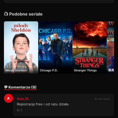
📺 Podobne seriale
薬屋の
Młody Sheldon
Chicago P.D.
Stranger Things
💬 Komentarze (8)
A
Asia_PL
30 min temu
Rejestracja free i od razu działa.
👍 5