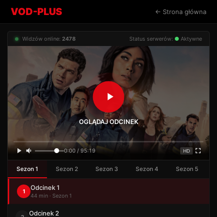
VOD-PLUS
← Strona główna
Widzów online:
2478
Status serwerów:
●
Aktywne
OGLĄDAJ ODCINEK
0:00 / 95:19
HD
Sezon 1
Sezon 2
Sezon 3
Sezon 4
Sezon 5
Odcinek 1
1
44 min · Sezon 1
Odcinek 2