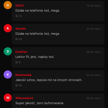
O
Ola22
10 min temu
Działa na telefonie też, mega.
👍 13
A
Anonim
41 min temu
Działa na telefonie też, mega.
👍 32
D
DarkFan
29 min temu
Lektor PL jest, napisy też.
👍 6
K
Kinomaniak
25 min temu
Jakość sztos, lepsza niż na innych stronach.
👍 19
W
Widzowie24
39 min temu
Super jakość, zero buforowania.