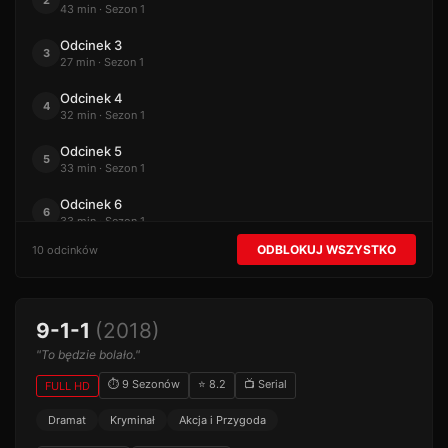
2
43 min · Sezon 1
Odcinek 3
3
27 min · Sezon 1
Odcinek 4
4
32 min · Sezon 1
Odcinek 5
5
33 min · Sezon 1
Odcinek 6
6
33 min · Sezon 1
ODBLOKUJ WSZYSTKO
10 odcinków
Odcinek 7
7
42 min · Sezon 1
Odcinek 8
8
9-1-1
(2018)
52 min · Sezon 1
"To będzie bolało."
Odcinek 9
9
31 min · Sezon 1
⏱ 9 Sezonów
⭐ 8.2
📺 Serial
FULL HD
Odcinek 10
Dramat
Kryminał
Akcja i Przygoda
10
47 min · Sezon 1