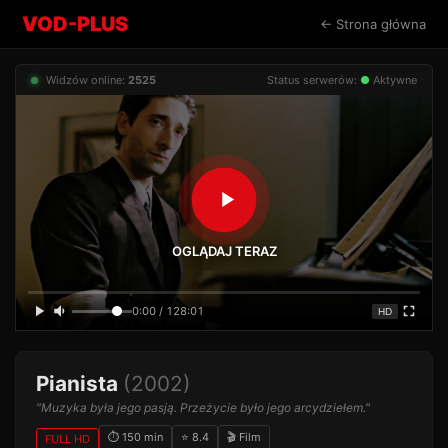
VOD-PLUS
← Strona główna
Widzów online:
2525
Status serwerów:
●
Aktywne
OGLĄDAJ TERAZ
0:00 / 128:01
HD
Pianista
(2002)
"Muzyka była jego pasją. Przeżycie było jego arcydziełem."
⏱ 150 min
⭐ 8.4
🎬 Film
FULL HD