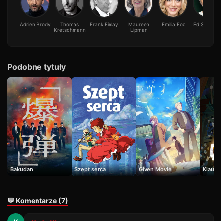
Adrien Brody
Thomas
Frank Finlay
Maureen
Emilia Fox
Ed Stoppar
Kretschmann
Lipman
Podobne tytuły
Bakudan
Szept serca
Given Movie
Klaus
💬 Komentarze (7)