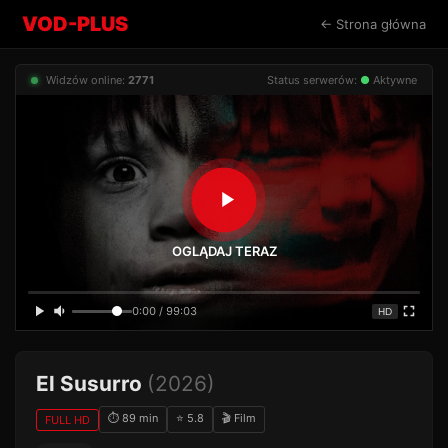
VOD-PLUS
← Strona główna
Widzów online:
2771
Status serwerów:
●
Aktywne
OGLĄDAJ TERAZ
0:00 / 99:03
HD
El Susurro
(2026)
⏱ 89 min
⭐ 5.8
🎬 Film
FULL HD