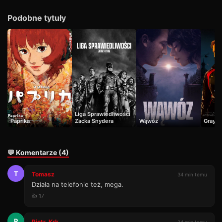
Podobne tytuły
Liga Sprawiedliwości
Paprika
Zacka Snydera
Wąwóz
Gray 
💬 Komentarze (4)
T
Tomasz
34 min temu
Działa na telefonie też, mega.
👍 17
P
Piotr_Krk
24 min temu