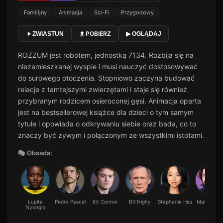
Familijny
Animacja
Sci-Fi
Przygodowy
POBIERZ
ZWIASTUN
▶ OGLĄDAJ
ROZZUM jest robotem, jednostką 7134. Rozbija się na
niezamieszkanej wyspie i musi nauczyć dostosowywać
do surowego otoczenia. Stopniowo zaczyna budować
relacje z tamtejszymi zwierzętami i staje się również
przybranym rodzicem osieroconej gęsi. Animacja oparta
jest na bestsellerowej książce dla dzieci o tym samym
tytule i opowiada o odkrywaniu siebie oraz bada, co to
znaczy być żywym i połączonym ze wszystkimi istotami.
🎭 Obsada:
Lupita
Pedro Pascal
Kit Connor
Bill Nighy
Stephanie Hsu
Matt Berry
Nyong'o