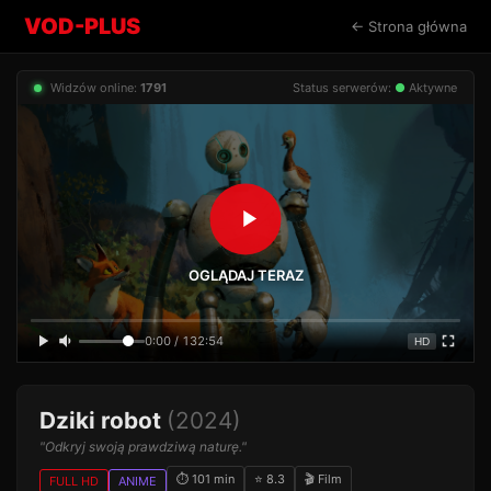
VOD-PLUS
← Strona główna
Widzów online:
1797
Status serwerów:
●
Aktywne
OGLĄDAJ TERAZ
0:00 / 132:54
HD
Dziki robot
(2024)
"Odkryj swoją prawdziwą naturę."
⏱ 101 min
⭐ 8.3
🎬 Film
FULL HD
ANIME