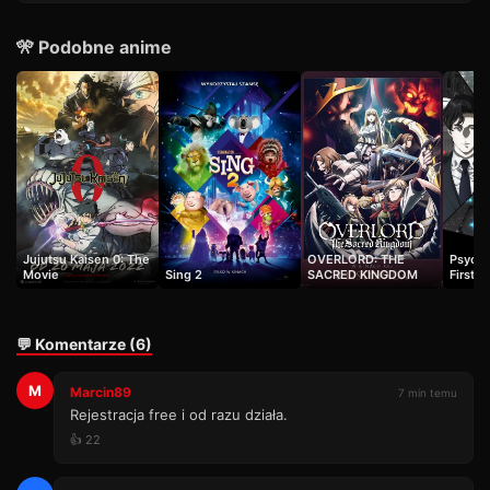
🎌 Podobne anime
Jujutsu Kaisen 0: The
OVERLORD: THE
Psycho
Movie
Sing 2
SACRED KINGDOM
First I
💬 Komentarze (6)
M
Marcin89
7 min temu
Rejestracja free i od razu działa.
👍 22