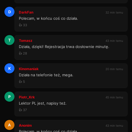
D
DarkFan
32 min temu
Polecam, w końcu coś co działa.
👍 33
T
Tomasz
43 min temu
Działa, dzięki! Rejestracja trwa dosłownie minutę.
👍 28
K
Kinomaniak
20 min temu
Działa na telefonie też, mega.
👍 5
P
Piotr_Krk
45 min temu
Lektor PL jest, napisy też.
👍 37
A
Anonim
43 min temu
Polecam, w końcu coś co działa.