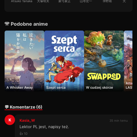
Atsuko Tanaka
大塚明夫
家弓家正
山寺宏一
仲野裕
大木民夫
🎌 Podobne anime
Attack
A Whisker Away
Szept serca
W cudzej skórze
LAST 
💬 Komentarze (6)
K
Kasia_W
35 min temu
Lektor PL jest, napisy też.
👍 10