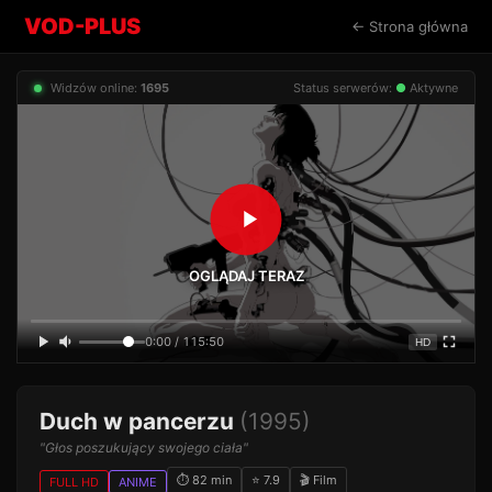
VOD-PLUS
← Strona główna
Widzów online:
1695
Status serwerów:
●
Aktywne
OGLĄDAJ TERAZ
0:00 / 115:50
HD
Duch w pancerzu
(1995)
"Głos poszukujący swojego ciała"
⏱ 82 min
⭐ 7.9
🎬 Film
FULL HD
ANIME