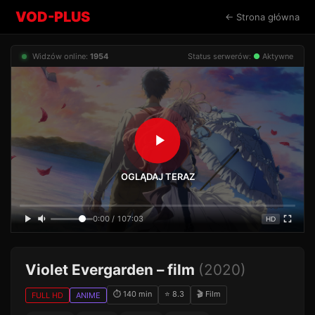
VOD-PLUS
← Strona główna
Widzów online:
1954
Status serwerów:
●
Aktywne
OGLĄDAJ TERAZ
0:00 / 107:03
HD
Violet Evergarden – film
(2020)
⏱ 140 min
⭐ 8.3
🎬 Film
FULL HD
ANIME