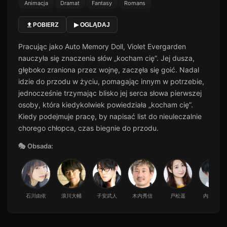
Animacja
Dramat
Fantasy
Romans
POBIERZ
▶ OGLĄDAJ
Pracując jako Auto Memory Doll, Violet Evergarden
nauczyła się znaczenia słów „kocham cię”. Jej dusza,
głęboko zraniona przez wojnę, zaczęła się goić. Nadal
idzie do przodu w życiu, pomagając innym w potrzebie,
jednocześnie trzymając blisko jej serca słowa pierwszej
osoby, która kiedykolwiek powiedziała „kocham cię”.
Kiedy podejmuje pracę, by napisać list do nieuleczalnie
chorego chłopca, czas biegnie do przodu.
🎭 Obsada:
石川由依
浪川大輔
子安武人
木内秀信
戸松遥
内山昂輝