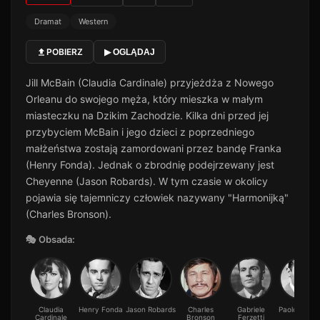
Dramat
Western
POBIERZ
▶ OGLĄDAJ
Jill McBain (Claudia Cardinale) przyjeżdża z Nowego
Orleanu do swojego męża, który mieszka w małym
miasteczku na Dzikim Zachodzie. Kilka dni przed jej
przybyciem McBain i jego dzieci z poprzedniego
małżeństwa zostają zamordowani przez bandę Franka
(Henry Fonda). Jednak o zbrodnię podejrzewany jest
Cheyenne (Jason Robards). W tym czasie w okolicy
pojawia się tajemniczy człowiek nazywany "Harmonijką"
(Charles Bronson).
🎭 Obsada:
Claudia
Henry Fonda
Jason Robards
Charles
Gabriele
Paolo Stopp
Cardinale
Bronson
Ferzetti