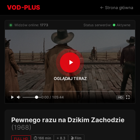
VOD-PLUS
← Strona główna
Widzów online:
1773
Status serwerów:
●
Aktywne
OGLĄDAJ TERAZ
0:00 / 105:44
HD
Pewnego razu na Dzikim Zachodzie
(1968)
⏱ 166 min
⭐ 8.3
🎬 Film
FULL HD