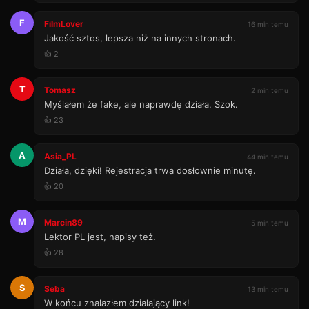
F
FilmLover
16 min temu
Jakość sztos, lepsza niż na innych stronach.
👍 2
T
Tomasz
2 min temu
Myślałem że fake, ale naprawdę działa. Szok.
👍 23
A
Asia_PL
44 min temu
Działa, dzięki! Rejestracja trwa dosłownie minutę.
👍 20
M
Marcin89
5 min temu
Lektor PL jest, napisy też.
👍 28
S
Seba
13 min temu
W końcu znalazłem działający link!