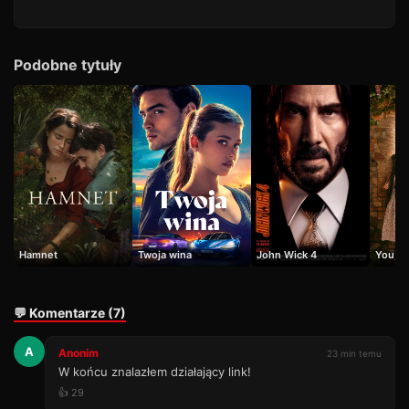
Podobne tytuły
Hamnet
Twoja wina
John Wick 4
You, M
💬 Komentarze (7)
A
Anonim
23 min temu
W końcu znalazłem działający link!
👍 29