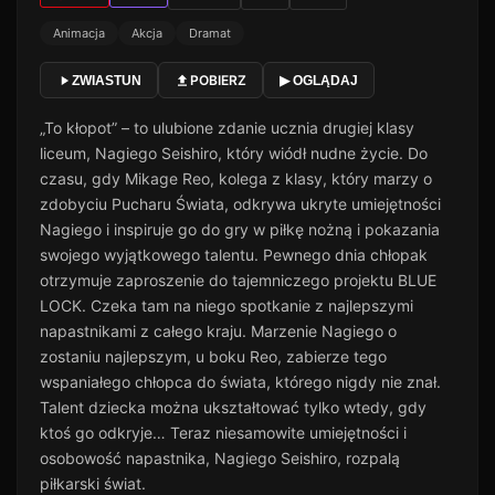
Animacja
Akcja
Dramat
POBIERZ
ZWIASTUN
▶ OGLĄDAJ
„To kłopot” – to ulubione zdanie ucznia drugiej klasy
liceum, Nagiego Seishiro, który wiódł nudne życie. Do
czasu, gdy Mikage Reo, kolega z klasy, który marzy o
zdobyciu Pucharu Świata, odkrywa ukryte umiejętności
Nagiego i inspiruje go do gry w piłkę nożną i pokazania
swojego wyjątkowego talentu. Pewnego dnia chłopak
otrzymuje zaproszenie do tajemniczego projektu BLUE
LOCK. Czeka tam na niego spotkanie z najlepszymi
napastnikami z całego kraju. Marzenie Nagiego o
zostaniu najlepszym, u boku Reo, zabierze tego
wspaniałego chłopca do świata, którego nigdy nie znał.
Talent dziecka można ukształtować tylko wtedy, gdy
ktoś go odkryje… Teraz niesamowite umiejętności i
osobowość napastnika, Nagiego Seishiro, rozpalą
piłkarski świat.