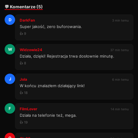
💬 Komentarze (5)
D
DarkFan
3 min temu
Super jakość, zero buforowania.
👍 9
W
Widzowie24
37 min temu
Działa, dzięki! Rejestracja trwa dosłownie minutę.
👍 8
J
Jola
6 min temu
W końcu znalazłem działający link!
👍 18
F
FilmLover
14 min temu
Działa na telefonie też, mega.
👍 19