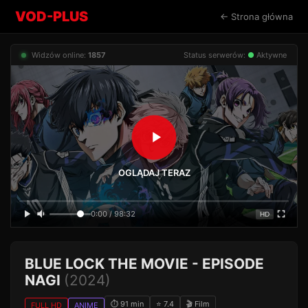
VOD-PLUS
← Strona główna
Widzów online:
1857
Status serwerów:
●
Aktywne
OGLĄDAJ TERAZ
0:00 / 98:32
HD
BLUE LOCK THE MOVIE - EPISODE
NAGI
(2024)
⏱ 91 min
⭐ 7.4
🎬 Film
FULL HD
ANIME