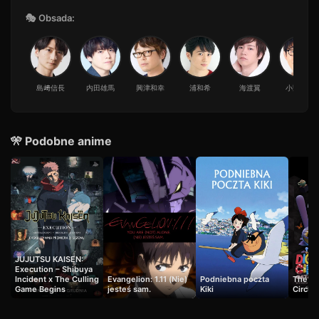
🎭 Obsada:
島﨑信長
内田雄馬
興津和幸
浦和希
海渡翼
小野友樹
🎌 Podobne anime
JUJUTSU KAISEN:
Execution – Shibuya
Incident x The Culling
Evangelion: 1.11 (Nie)
Podniebna poczta
The Am
Game Begins
jesteś sam.
Kiki
Circus: