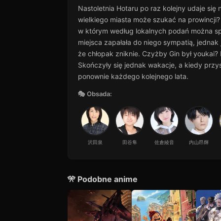
Nastoletnia Hotaru po raz kolejny udaje si
wielkiego miasta może szukać na prowincji? P
w którym według lokalnych podań można spot
miejsca zapałała do niego sympatią, jednak
że chłopak zniknie. Czyżby Gin był youkai? 
Skończyły się jednak wakacje, a kiedy przy
ponownie każdego kolejnego lata.
🎭 Obsada:
沢田泉
田谷隼
佐倉綾音
内山昂輝
🎌 Podobne anime