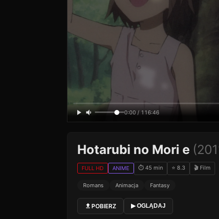
0:00 / 116:46
Hotarubi no Mori e
(201
⏱ 45 min
⭐ 8.3
🎬 Film
FULL HD
ANIME
Romans
Animacja
Fantasy
POBIERZ
▶ OGLĄDAJ