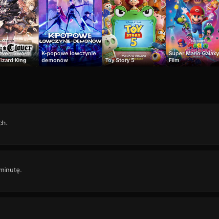
over: Sword
K-popowe łowczynie
Super Mario Galaxy
izard King
demonów
Toy Story 5
Film
ch.
 minutę.