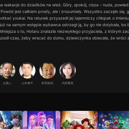
ę na wakacje do dziadków na wieś. Góry, spokój, cisza – nuda, powie
owód jest całkiem prosty, ale i zrozumiały. Wszystko zaczęło się, g
kać youkai. Na ratunek przyszedł jej tajemniczy chłopak o imieniu
 już na samym wstępie wybawca ostrzegł ją, by go nie dotykała, bo 
Mniejsza o to, Hotaru znalazła niezwykłego przyjaciela, z którym z
szedł czas, żeby wracać do domu, dziewczynka obiecała, że wróci za 
辻親八
山本兼平
町田政則
内田愛美