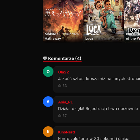
Mobile Suit Gundam
Black Cl
Hathaway
Luca
of the W
💬 Komentarze (4)
O
Ola22
Jakość sztos, lepsza niż na innych strona
👍 33
A
Asia_PL
Działa, dzięki! Rejestracja trwa dosłownie
👍 37
K
KinoNerd
Konto założone w 30 sekund i śmiga.