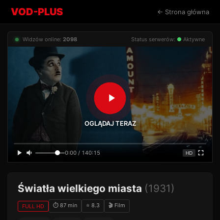
VOD-PLUS
← Strona główna
Widzów online:
2098
Status serwerów:
●
Aktywne
OGLĄDAJ TERAZ
0:00 / 140:15
HD
Światła wielkiego miasta
(1931)
⏱ 87 min
⭐ 8.3
🎬 Film
FULL HD