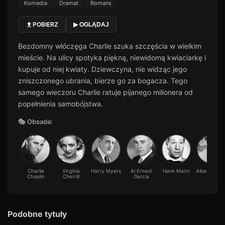
Komedia
Dramat
Romans
POBIERZ
▶ OGLĄDAJ
Bezdomny włóczęga Charlie szuka szczęścia w wielkim
mieście. Na ulicy spotyka piękną, niewidomą kwiaciarkę i
kupuje od niej kwiaty. Dziewczyna, nie widząc jego
zniszczonego ubrania, bierze go za bogacza. Tego
samego wieczoru Charlie ratuje pijanego milionera od
popełnienia samobójstwa.
🎭 Obsada:
Charlie
Virginia
Harry Myers
Al Ernest
Hank Mann
Albert Austi
Chaplin
Cherrill
Garcia
Podobne tytuły