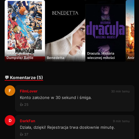
HAIKYU!! The
Dracula. Historia
Dumpster Battle
Benedetta
wiecznej miłości
Animal
💬 Komentarze (5)
F
FilmLover
30 min temu
Konto założone w 30 sekund i śmiga.
👍 25
D
DarkFan
9 min temu
Działa, dzięki! Rejestracja trwa dosłownie minutę.
👍 37