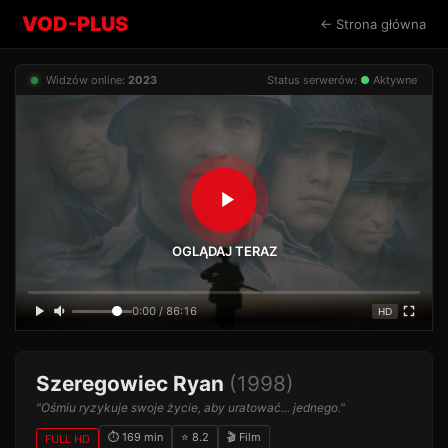
VOD-PLUS
← Strona główna
Widzów online:
2023
Status serwerów:
●
Aktywne
OGLĄDAJ TERAZ
0:00 / 86:16
HD
Szeregowiec Ryan
(1998)
"Ośmiu ryzykuje swoje życie, aby uratować... jednego."
⏱ 169 min
⭐ 8.2
🎬 Film
FULL HD