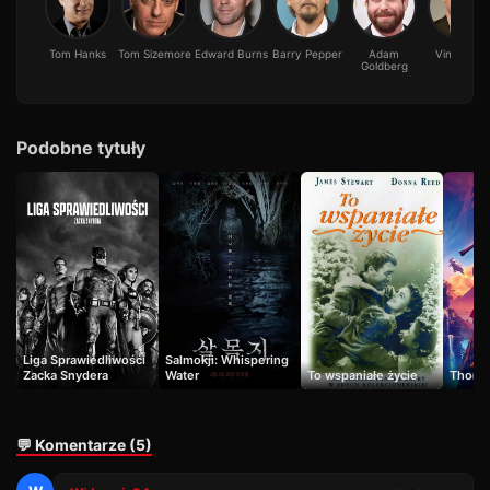
Tom Hanks
Tom Sizemore
Edward Burns
Barry Pepper
Adam
Vin Diesel
Goldberg
Podobne tytuły
Liga Sprawiedliwości
Salmokji: Whispering
Zacka Snydera
Water
To wspaniałe życie
Thor: 
💬 Komentarze (5)