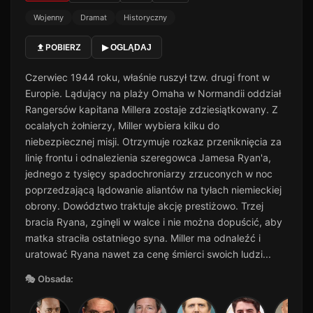
Wojenny
Dramat
Historyczny
POBIERZ
▶ OGLĄDAJ
Czerwiec 1944 roku, właśnie ruszył tzw. drugi front w
Europie. Lądujący na plaży Omaha w Normandii oddział
Rangersów kapitana Millera zostaje zdziesiątkowany. Z
ocalałych żołnierzy, Miller wybiera kilku do
niebezpiecznej misji. Otrzymuje rozkaz przeniknięcia za
linię frontu i odnalezienia szeregowca Jamesa Ryan'a,
jednego z tysięcy spadochroniarzy zrzuconych w noc
poprzedzającą lądowanie aliantów na tyłach niemieckiej
obrony. Dowództwo traktuje akcję prestiżowo. Trzej
bracia Ryana, zginęli w walce i nie można dopuścić, aby
matka straciła ostatniego syna. Miller ma odnaleźć i
uratować Ryana nawet za cenę śmierci swoich ludzi...
🎭 Obsada: