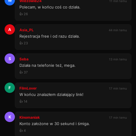
W
Widzowie24
11 min temu
Polecam, w końcu coś co działa.
👍 26
A
Asia_PL
44 min temu
Rejestracja free i od razu działa.
👍 23
S
Seba
13 min temu
Działa na telefonie też, mega.
👍 37
F
FilmLover
17 min temu
W końcu znalazłem działający link!
👍 14
K
Kinomaniak
17 min temu
Konto założone w 30 sekund i śmiga.
👍 4