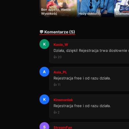
Bon appétit, Wasza
Wysokość
Hoży doktorzy
Diamond
💬 Komentarze (5)
K
Kasia_W
Działa, dzięki! Rejestracja trwa dosłownie
👍 20
A
Asia_PL
Rejestracja free i od razu działa.
👍 11
K
Kinomaniak
Rejestracja free i od razu działa.
👍 2
S
StreamFan