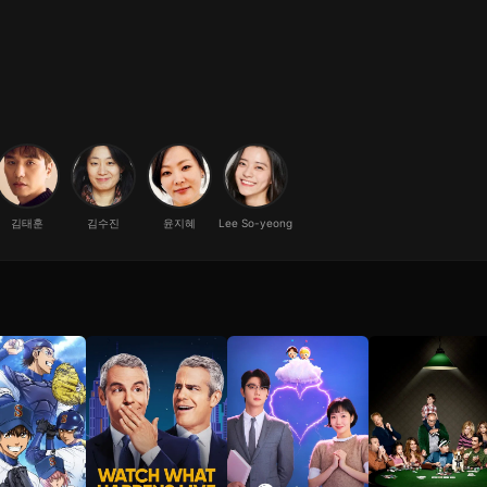
김태훈
김수진
윤지혜
Lee So-yeong