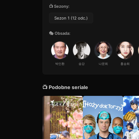
12
51 min · Sezon 1
📺 Sezony:
Sezon 1 (12 odc.)
🎭 Obsada:
박인환
송강
나문희
홍승희
📺 Podobne seriale