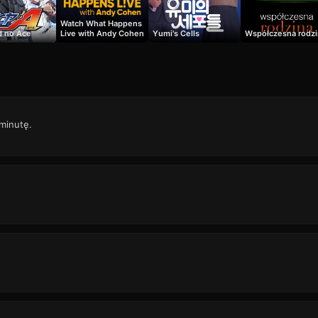
Watch What Happens
 no Ace
Live with Andy Cohen
Yumi's Cells
Współczesna rodzi
 minutę.