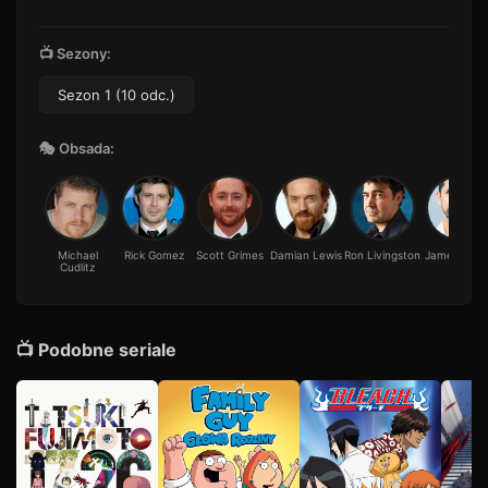
📺 Sezony:
Sezon 1 (10 odc.)
🎭 Obsada:
Michael
Rick Gomez
Scott Grimes
Damian Lewis
Ron Livingston
James Madi
Cudlitz
📺 Podobne seriale