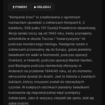
POBIERZ
▶ OGLĄDAJ
"Kompania braci" to zrealizowana z ogromnym
rozmachem opowieść o żołnierzach Kompanii E, 2
batalionu, 506 pułku 101 Dywizji Powietrzno-desantowej.
Akcja serialu toczy się od 1942 roku, kiedy poznajemy
ochotników w obozie Toccoa i "towarzyszymy" im
podczas morderczego treningu. Następnie razem z
żołnierzami przenosimy się do Europy, gdzie jesteśmy
świadkami ich walki w Normandii, podczas operacji
Overlord, w Holandii, podczas operacji Market Garden,
pod Bastogne podczas niemieckiej ofensywy w
Ardenach na przełomie 1944/45 roku, aż do momentu
wkroczenia dywizji do Austrii. Jest to historia o zwykłych
ludziach, którzy zmuszeni zostali do niezwykłych
czynów. W kolejnych odcinkach jesteśmy świadkami
budowania się niepowtarzalnej więzi pomiędzy
żołnierzami. Jako iż wszyscy cierpieli tak samo, stali się
sobie braćmi.