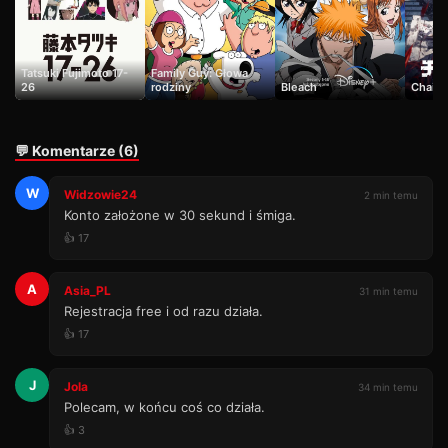
Tatsuki Fujimoto 17-
Family Guy: Głowa
26
rodziny
Bleach
Chain
💬 Komentarze (6)
W
Widzowie24
2 min temu
Konto założone w 30 sekund i śmiga.
👍 17
A
Asia_PL
31 min temu
Rejestracja free i od razu działa.
👍 17
J
Jola
34 min temu
Polecam, w końcu coś co działa.
👍 3