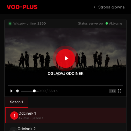
VOD-PLUS
← Strona główna
Widzów online:
2350
Status serwerów:
●
Aktywne
OGLĄDAJ ODCINEK
0:00 / 86:15
HD
Sezon 1
Odcinek 1
1
42 min · Sezon 1
Odcinek 2