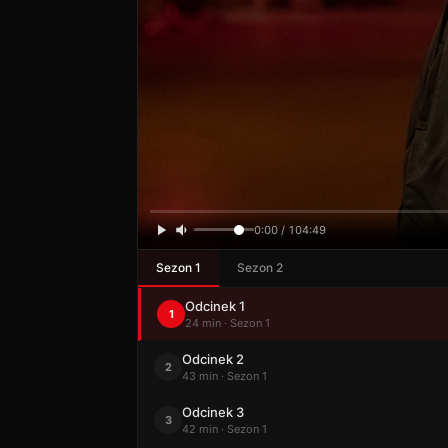
0:00 / 104:49
Sezon 1
Sezon 2
Odcinek 1
1
24 min · Sezon 1
Odcinek 2
2
43 min · Sezon 1
Odcinek 3
3
42 min · Sezon 1