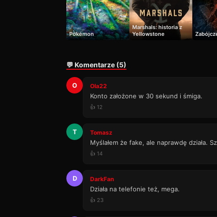
Marshals: historia z
Pokémon
Yellowstone
Zabójcz
💬 Komentarze (5)
O
Ola22
Konto założone w 30 sekund i śmiga.
👍 12
T
Tomasz
Myślałem że fake, ale naprawdę działa. Sz
👍 14
D
DarkFan
Działa na telefonie też, mega.
👍 23