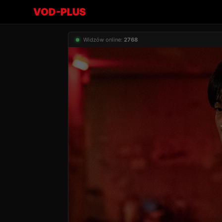
VOD-PLUS
Widzów online:
2768