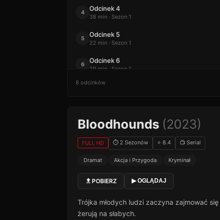
Odcinek 4
4
38 min · Sezon 1
Odcinek 5
5
22 min · Sezon 1
Odcinek 6
6
29 min · Sezon 1
8 odcinków
Odcinek 7
7
27 min · Sezon 1
Odcinek 8
8
Bloodhounds
(2023)
35 min · Sezon 1
⏱ 2 Sezonów
⭐ 8.4
📺 Serial
FULL HD
Dramat
Akcja i Przygoda
Kryminał
POBIERZ
▶ OGLĄDAJ
Trójka młodych ludzi zaczyna zajmować się l
żerują na słabych.