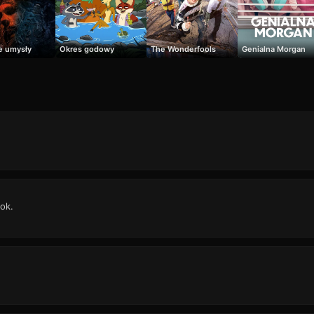
e umysły
Okres godowy
The Wonderfools
Genialna Morgan
ok.