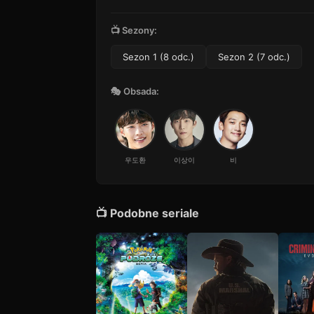
📺 Sezony:
Sezon 1 (8 odc.)
Sezon 2 (7 odc.)
🎭 Obsada:
우도환
이상이
비
📺 Podobne seriale