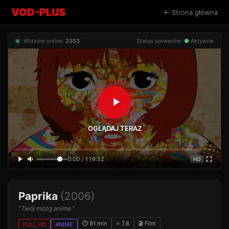
VOD-PLUS
← Strona główna
Widzów online:
2353
Status serwerów:
●
Aktywne
OGLĄDAJ TERAZ
0:00 / 119:52
HD
Paprika
(2006)
"Twój mózg anime."
⏱ 91 min
⭐ 7.8
🎬 Film
FULL HD
ANIME