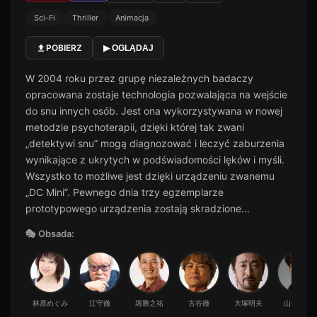
Sci-Fi
Thriller
Animacja
POBIERZ
▶ OGLĄDAJ
W 2004 roku przez grupę niezależnych badaczy
opracowana zostaje technologia pozwalająca na wejście
do snu innych osób. Jest ona wykorzystywana w nowej
metodzie psychoterapii, dzięki której tak zwani
„detektywi snu” mogą diagnozować i leczyć zaburzenia
wynikające z ukrytych w podświadomości lęków i myśli.
Wszystko to możliwe jest dzięki urządzeniu zwanemu
„DC Mini”. Pewnego dnia trzy egzemplarze
prototypowego urządzenia zostają skradzione...
🎭 Obsada:
林原めぐみ
江守徹
堀勝之祐
古谷徹
大塚明夫
山寺宏一