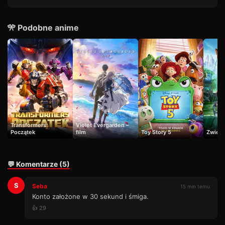
🎌 Podobne anime
Transformers:
Violet Evergarden –
Początek
film
Toy Story 5
Zwierz
💬 Komentarze (5)
S
Seba
15 min temu
Konto założone w 30 sekund i śmiga.
👍 29