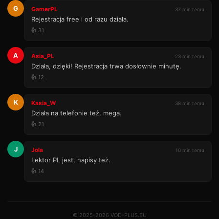
G
GamerPL
37 min temu
Rejestracja free i od razu działa.
👍 31
A
Asia_PL
23 min temu
Działa, dzięki! Rejestracja trwa dosłownie minutę.
👍 12
K
Kasia_W
38 min temu
Działa na telefonie też, mega.
👍 21
J
Jola
10 min temu
Lektor PL jest, napisy też.
👍 14
© 2025-2026 VOD-PLUS.EU