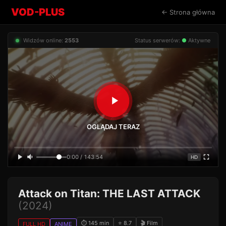
VOD-PLUS
← Strona główna
Widzów online:
2553
Status serwerów:
●
Aktywne
OGLĄDAJ TERAZ
0:00 / 143:54
HD
Attack on Titan: THE LAST ATTACK
(2024)
⏱ 145 min
⭐ 8.7
🎬 Film
FULL HD
ANIME