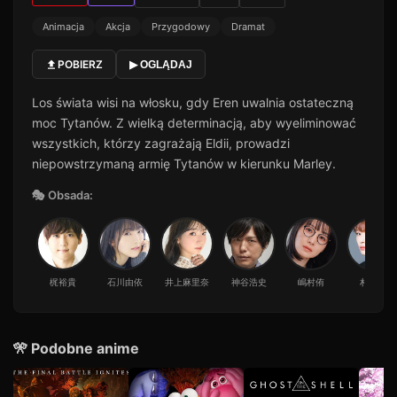
Animacja
Akcja
Przygodowy
Dramat
POBIERZ
▶ OGLĄDAJ
Los świata wisi na włosku, gdy Eren uwalnia ostateczną
moc Tytanów. Z wielką determinacją, aby wyeliminować
wszystkich, którzy zagrażają Eldii, prowadzi
niepowstrzymaną armię Tytanów w kierunku Marley.
🎭 Obsada:
梶裕貴
石川由依
井上麻里奈
神谷浩史
嶋村侑
朴璐美
🎌 Podobne anime