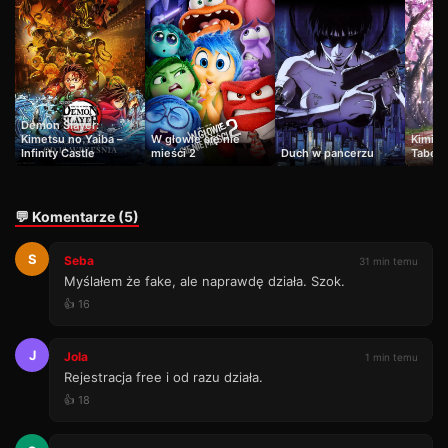
Demon Slayer:
Kimetsu no Yaiba –
W głowie się nie
Kimi n
Infinity Castle
mieści 2
Duch w pancerzu
Tabeta
💬 Komentarze (5)
S
Seba
31 min temu
Myślałem że fake, ale naprawdę działa. Szok.
👍 16
J
Jola
1 min temu
Rejestracja free i od razu działa.
👍 18