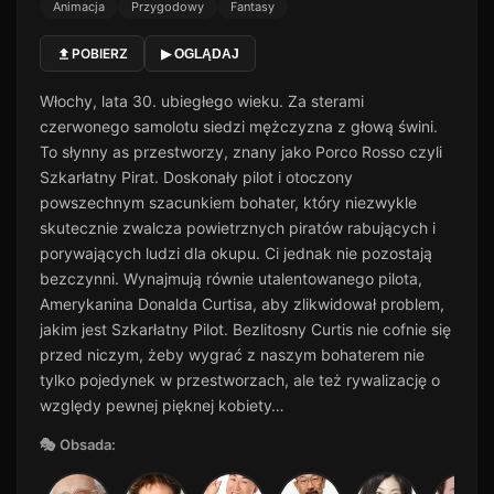
Animacja
Przygodowy
Fantasy
POBIERZ
▶ OGLĄDAJ
Włochy, lata 30. ubiegłego wieku. Za sterami
czerwonego samolotu siedzi mężczyzna z głową świni.
To słynny as przestworzy, znany jako Porco Rosso czyli
Szkarłatny Pirat. Doskonały pilot i otoczony
powszechnym szacunkiem bohater, który niezwykle
skutecznie zwalcza powietrznych piratów rabujących i
porywających ludzi dla okupu. Ci jednak nie pozostają
bezczynni. Wynajmują równie utalentowanego pilota,
Amerykanina Donalda Curtisa, aby zlikwidował problem,
jakim jest Szkarłatny Pilot. Bezlitosny Curtis nie cofnie się
przed niczym, żeby wygrać z naszym bohaterem nie
tylko pojedynek w przestworzach, ale też rywalizację o
względy pewnej pięknej kobiety…
🎭 Obsada: