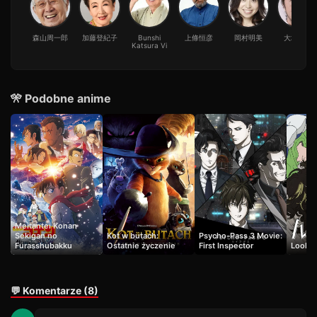
森山周一郎
加藤登紀子
Bunshi
上條恒彦
岡村明美
大塚明夫
Katsura Vi
🎌 Podobne anime
Meitantei Konan
Sekigan no
Kot w butach:
Psycho-Pass 3 Movie:
Furasshubakku
Ostatnie życzenie
First Inspector
Look B
💬 Komentarze (8)