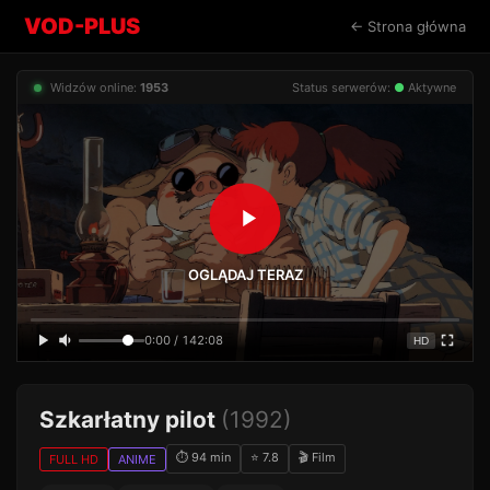
VOD-PLUS
← Strona główna
Widzów online:
1953
Status serwerów:
●
Aktywne
OGLĄDAJ TERAZ
0:00 / 142:08
HD
Szkarłatny pilot
(1992)
⏱ 94 min
⭐ 7.8
🎬 Film
FULL HD
ANIME