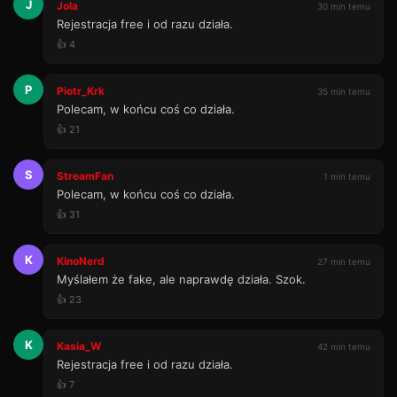
J
Jola
30 min temu
Rejestracja free i od razu działa.
👍 4
P
Piotr_Krk
35 min temu
Polecam, w końcu coś co działa.
👍 21
S
StreamFan
1 min temu
Polecam, w końcu coś co działa.
👍 31
K
KinoNerd
27 min temu
Myślałem że fake, ale naprawdę działa. Szok.
👍 23
K
Kasia_W
42 min temu
Rejestracja free i od razu działa.
👍 7