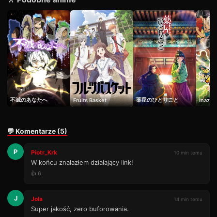
19
37 min · Sezon 1
Odcinek 20
20
43 min · Sezon 1
Odcinek 21
21
41 min · Sezon 1
Odcinek 22
22
25 min · Sezon 1
不滅のあなたへ
薬屋のひとりごと
Fruits Basket
Inazum
Odcinek 23
23
49 min · Sezon 1
Odcinek 24
💬 Komentarze (5)
24
40 min · Sezon 1
P
Odcinek 25
Piotr_Krk
10 min temu
25
35 min · Sezon 1
W końcu znalazłem działający link!
👍 6
Odcinek 26
26
28 min · Sezon 1
J
Jola
14 min temu
Odcinek 27
27
Super jakość, zero buforowania.
34 min · Sezon 1