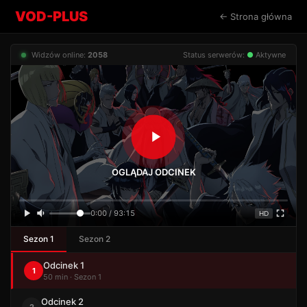
VOD-PLUS
← Strona główna
Widzów online:
2058
Status serwerów:
●
Aktywne
OGLĄDAJ ODCINEK
0:00 / 93:15
HD
Sezon 1
Sezon 2
Odcinek 1
1
50 min · Sezon 1
Odcinek 2