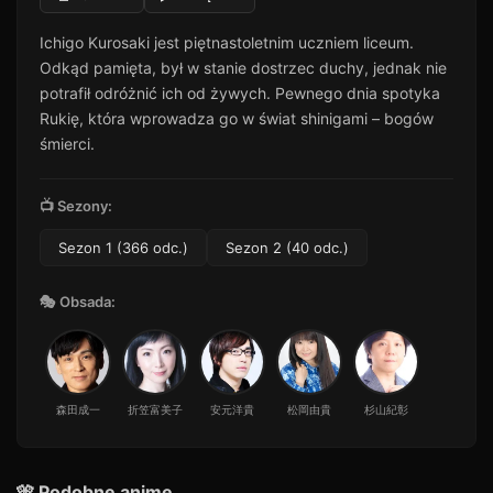
Odcinek 11
11
Ichigo Kurosaki jest piętnastoletnim uczniem liceum.
27 min · Sezon 1
Odkąd pamięta, był w stanie dostrzec duchy, jednak nie
Odcinek 12
12
potrafił odróżnić ich od żywych. Pewnego dnia spotyka
33 min · Sezon 1
Rukię, która wprowadza go w świat shinigami – bogów
Odcinek 13
śmierci.
13
32 min · Sezon 1
Odcinek 14
📺 Sezony:
14
49 min · Sezon 1
Sezon 1 (366 odc.)
Sezon 2 (40 odc.)
Odcinek 15
15
45 min · Sezon 1
🎭 Obsada:
Odcinek 16
16
40 min · Sezon 1
Odcinek 17
17
25 min · Sezon 1
森田成一
折笠富美子
安元洋貴
松岡由貴
杉山紀彰
Odcinek 18
18
26 min · Sezon 1
🎌 Podobne anime
Odcinek 19