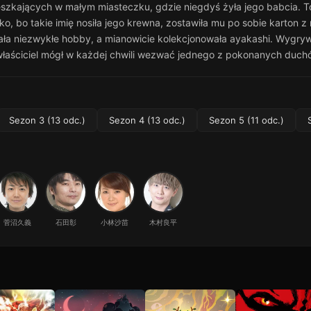
szkających w małym miasteczku, gdzie niegdyś żyła jego babcia. To
eiko, bo takie imię nosiła jego krewna, zostawiła mu po sobie karton 
iała niezwykłe hobby, a mianowicie kolekcjonowała ayakashi. Wygryw
j właściciel mógł w każdej chwili wezwać jednego z pokonanych duchó
Sezon 3 (13 odc.)
Sezon 4 (13 odc.)
Sezon 5 (11 odc.)
菅沼久義
石田彰
小林沙苗
木村良平