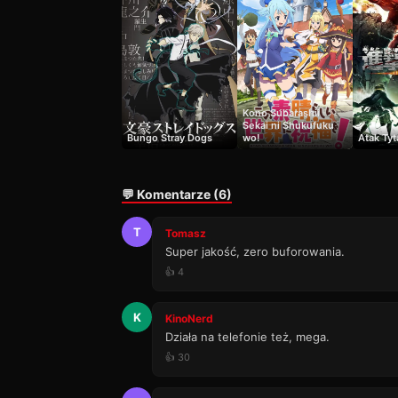
Kono Subarashii
Sekai ni Shukufuku
Bungo Stray Dogs
wo!
Atak Ty
💬 Komentarze (6)
T
Tomasz
Super jakość, zero buforowania.
👍 4
K
KinoNerd
Działa na telefonie też, mega.
👍 30