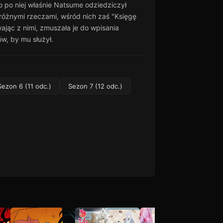
 po niej właśnie Natsume odziedziczył
z różnymi rzeczami, wśród nich zaś "Księgę
ając z nimi, zmuszała je do wpisania
w, by mu służył.
Sezon 6 (11 odc.)
Sezon 7 (12 odc.)