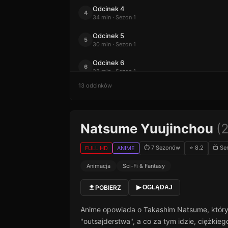
Odcinek 4
4
34 min · Sezon 1
Odcinek 5
5
30 min · Sezon 1
Odcinek 6
6
28 min · Sezon 1
13 odcinków
Odcinek 7
7
26 min · Sezon 1
Odcinek 8
8
Natsume Yuujinchou
(
22 min · Sezon 1
Odcinek 9
9
⏱ 7 Sezonów
⭐ 8.2
📺 Ser
FULL HD
ANIME
42 min · Sezon 1
Animacja
Sci-Fi & Fantasy
Odcinek 10
10
48 min · Sezon 1
POBIERZ
▶ OGLĄDAJ
Odcinek 11
11
25 min · Sezon 1
Anime opowiada o Takashim Natsume, który j
"outsajderstwa", a co za tym idzie, ciężkie
Odcinek 12