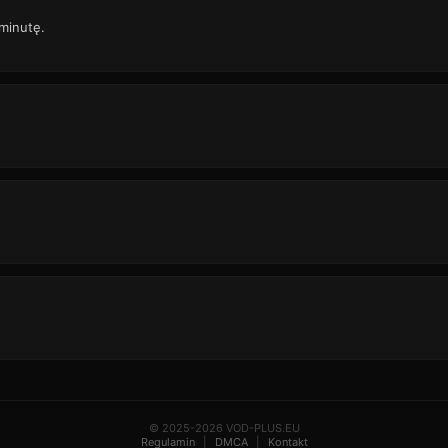
 minutę.
© 2025-2026 VOD-PLUS.EU
Regulamin
|
DMCA
|
Kontakt