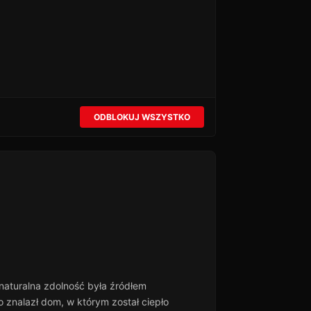
ODBLOKUJ WSZYSTKO
naturalna zdolność była źródłem
o znalazł dom, w którym został ciepło