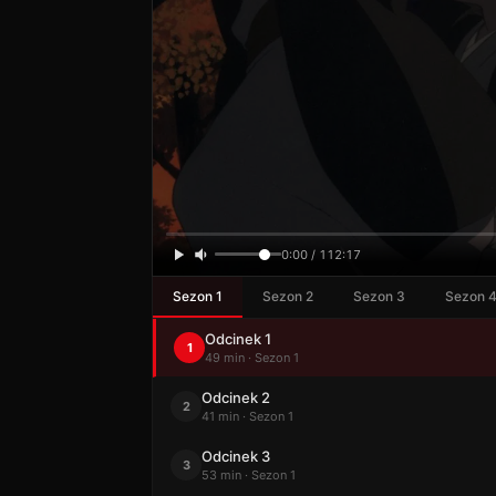
0:00 / 112:17
Sezon 1
Sezon 2
Sezon 3
Sezon 
Odcinek 1
1
49 min · Sezon 1
Odcinek 2
2
41 min · Sezon 1
Odcinek 3
3
53 min · Sezon 1