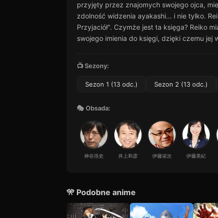
12
przyjęty przez znajomych swojego ojca, mie
28 min · Sezon 1
zdolność widzenia ayakashi... i nie tylko. R
Odcinek 13
Przyjaciół". Czymże jest ta księga? Reiko m
13
38 min · Sezon 1
swojego imienia do księgi, dzięki czemu je
📺 Sezony:
Sezon 1 (13 odc.)
Sezon 2 (13 odc.)
🎭 Obsada:
神谷浩史
井上和彦
伊藤栄次
伊藤美紀
🎌 Podobne anime