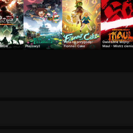
Pora na przygodę:
Gwiezdne wojny:
tanów
Płazowyż
Fionna i Cake
Maul - Mistrz cieni