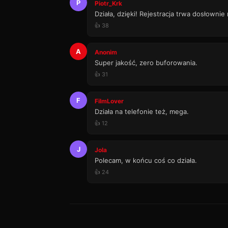
P
Piotr_Krk
Działa, dzięki! Rejestracja trwa dosłownie
👍 38
A
Anonim
Super jakość, zero buforowania.
👍 31
F
FilmLover
Działa na telefonie też, mega.
👍 12
J
Jola
Polecam, w końcu coś co działa.
👍 24