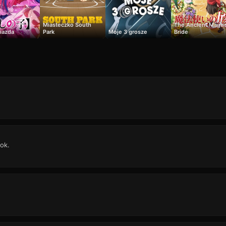
Miasteczko South
The Ancient Magus
iazda
Park
Moje 3 grosze
Bride
ok.