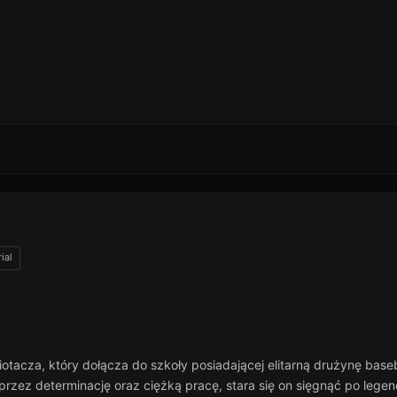
ial
iotacza, który dołącza do szkoły posiadającej elitarną drużynę ba
przez determinację oraz ciężką pracę, stara się on sięgnąć po lege