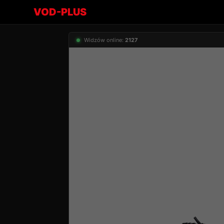
VOD-PLUS
Widzów online:
2127