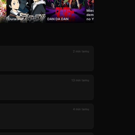
Miecz zabójcy
とん
'
demonów – Kimetsu
エ
Durarara!!
DAN DA DAN
no Yaiba
2 min temu
13 min temu
4 min temu