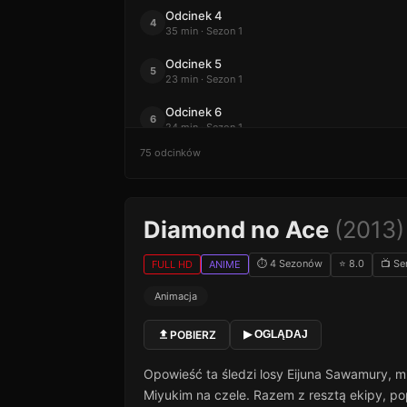
Odcinek 4
4
35 min · Sezon 1
Odcinek 5
5
23 min · Sezon 1
Odcinek 6
6
24 min · Sezon 1
75 odcinków
Odcinek 7
7
51 min · Sezon 1
Odcinek 8
8
Diamond no Ace
(2013)
54 min · Sezon 1
Odcinek 9
9
⏱ 4 Sezonów
⭐ 8.0
📺 Ser
FULL HD
ANIME
49 min · Sezon 1
Animacja
Odcinek 10
10
43 min · Sezon 1
POBIERZ
▶ OGLĄDAJ
Odcinek 11
11
48 min · Sezon 1
Opowieść ta śledzi losy Eijuna Sawamury, m
Miyukim na czele. Razem z resztą ekipy, po
Odcinek 12