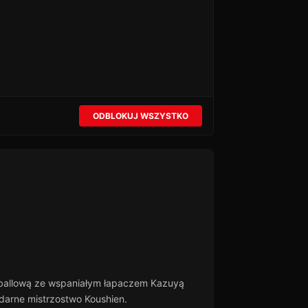
ODBLOKUJ WSZYSTKO
seballową ze wspaniałym łapaczem Kazuyą
ndarne mistrzostwo Koushien.