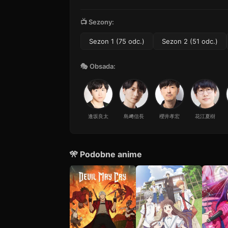
12
35 min · Sezon 1
📺 Sezony:
Odcinek 13
13
26 min · Sezon 1
Sezon 1 (75 odc.)
Sezon 2 (51 odc.)
Odcinek 14
14
55 min · Sezon 1
🎭 Obsada:
Odcinek 15
15
35 min · Sezon 1
Odcinek 16
16
25 min · Sezon 1
逢坂良太
島﨑信長
櫻井孝宏
花江夏樹
Odcinek 17
17
53 min · Sezon 1
🎌 Podobne anime
Odcinek 18
18
49 min · Sezon 1
Odcinek 19
19
38 min · Sezon 1
Odcinek 20
20
49 min · Sezon 1