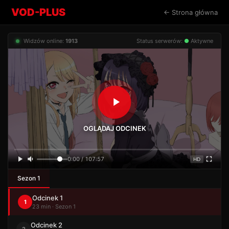
VOD-PLUS
← Strona główna
Widzów online:
1913
Status serwerów:
●
Aktywne
OGLĄDAJ ODCINEK
0:00 / 107:57
HD
Sezon 1
Odcinek 1
1
23 min · Sezon 1
Odcinek 2