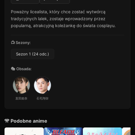
Odcinek 11
11
Poważny licealista, który chce zostać wytwórcą
24 min · Sezon 1
tradycyjnych lalek, zostaje wprowadzony przez
Odcinek 12
12
popularną, atrakcyjną koleżankę do świata cosplayu.
28 min · Sezon 1
Odcinek 13
13
📺 Sezony:
26 min · Sezon 1
Sezon 1 (24 odc.)
Odcinek 14
14
38 min · Sezon 1
🎭 Obsada:
Odcinek 15
15
51 min · Sezon 1
Odcinek 16
16
43 min · Sezon 1
直田姫奈
石毛翔弥
Odcinek 17
17
38 min · Sezon 1
Odcinek 18
🎌 Podobne anime
18
53 min · Sezon 1
Odcinek 19