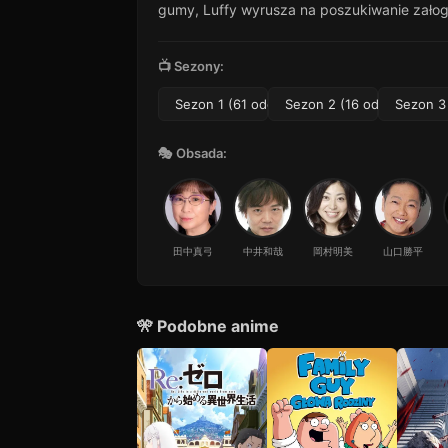
12
gumy, Luffy wyrusza na poszukiwanie załogi
32 min · Sezon 1
Odcinek 13
13
27 min · Sezon 1
📺 Sezony:
Odcinek 14
Sezon 1 (61 odc.)
Sezon 2 (16 odc.)
Sezon 3 
14
39 min · Sezon 1
Odcinek 15
🎭 Obsada:
15
54 min · Sezon 1
Odcinek 16
16
43 min · Sezon 1
田中真弓
中井和哉
岡村明美
山口勝平
Odcinek 17
17
35 min · Sezon 1
Odcinek 18
18
🎌 Podobne anime
49 min · Sezon 1
Odcinek 19
19
31 min · Sezon 1
Odcinek 20
20
44 min · Sezon 1