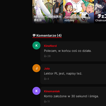
Odcinek 21
21
33 min · Sezon 1
Re:ゼロから始める異世
Family Guy: Głowa
Odcinek 22
22
界生活
rodziny
Chains
26 min · Sezon 1
Odcinek 23
23
23 min · Sezon 1
💬 Komentarze (4)
Odcinek 24
24
K
KinoNerd
41 min · Sezon 1
Polecam, w końcu coś co działa.
Odcinek 25
👍 28
25
30 min · Sezon 1
Odcinek 26
J
Jola
26
47 min · Sezon 1
Lektor PL jest, napisy też.
👍 4
Odcinek 27
27
54 min · Sezon 1
K
Kinomaniak
Odcinek 28
28
Konto założone w 30 sekund i śmiga.
31 min · Sezon 1
👍 11
Odcinek 29