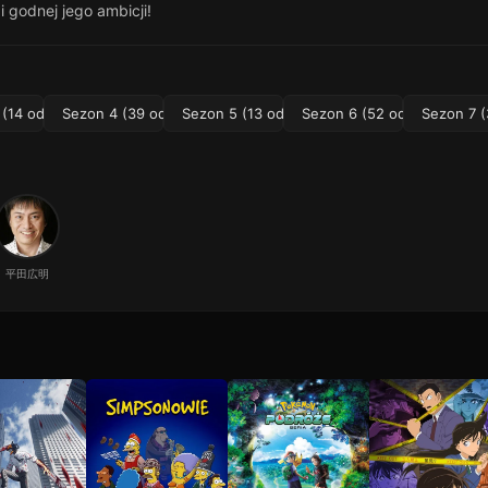
 godnej jego ambicji!
(14 odc.)
Sezon 4 (39 odc.)
Sezon 5 (13 odc.)
Sezon 6 (52 odc.)
Sezon 7 (
平田広明