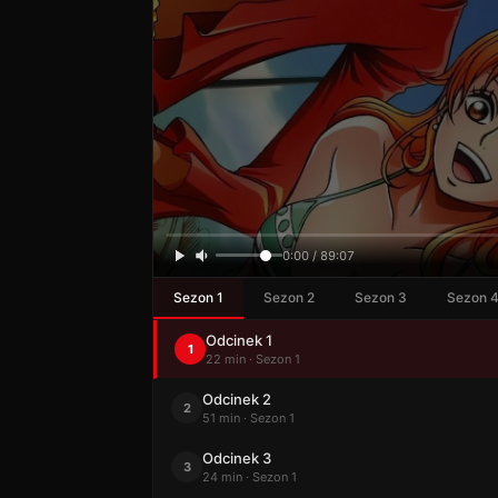
0:00 / 89:07
Sezon 1
Sezon 2
Sezon 3
Sezon 
Odcinek 1
1
22 min · Sezon 1
Odcinek 2
2
51 min · Sezon 1
Odcinek 3
3
24 min · Sezon 1