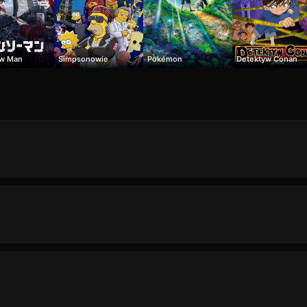
aw Man
Simpsonowie
Pokémon
Detektyw Conan