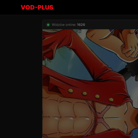
VOD-PLUS
Widzów online:
1626