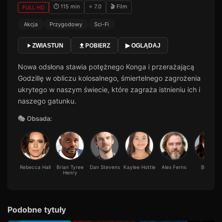
⏱ 115 min
⭐ 7.0
🎬 Film
FULL HD
Akcja
Przygodowy
Sci-Fi
POBIERZ
ZWIASTUN
▶ OGLĄDAJ
Nowa odsłona stawia potężnego Konga i przerażającą
Godzillę w obliczu kolosalnego, śmiertelnego zagrożenia
ukrytego w naszym świecie, które zagraża istnieniu ich i
naszego gatunku.
🎭 Obsada:
Rebecca Hall
Brian Tyree
Dan Stevens
Kaylee Hottle
Alex Ferns
陳法拉
Henry
Podobne tytuły