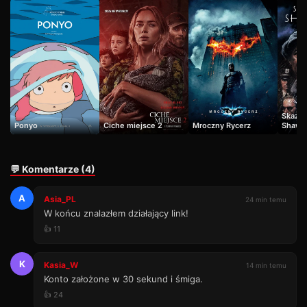
Skazan
Ponyo
Ciche miejsce 2
Mroczny Rycerz
Shaws
💬 Komentarze (4)
A
Asia_PL
24 min temu
W końcu znalazłem działający link!
👍 11
K
Kasia_W
14 min temu
Konto założone w 30 sekund i śmiga.
👍 24