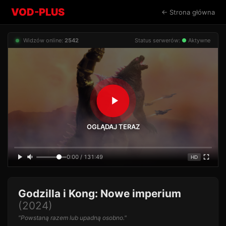
VOD-PLUS
← Strona główna
Widzów online:
2542
Status serwerów:
●
Aktywne
OGLĄDAJ TERAZ
0:00 / 131:49
HD
Godzilla i Kong: Nowe imperium
(2024)
"Powstaną razem lub upadną osobno."