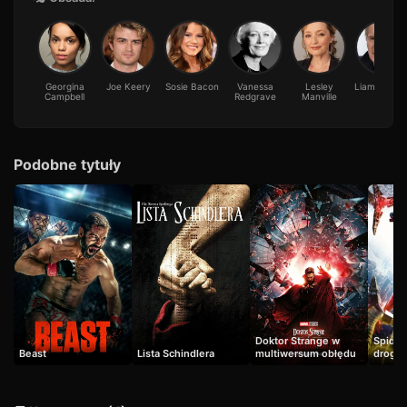
Georgina
Joe Keery
Sosie Bacon
Vanessa
Lesley
Liam Neeso
Campbell
Redgrave
Manville
Podobne tytuły
Doktor Strange w
Spider
Beast
Lista Schindlera
multiwersum obłędu
drogi 