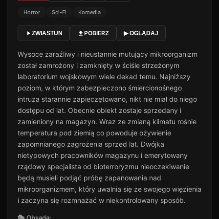
Horror
Sci-Fi
Komedia
POBIERZ
ZWIASTUN
▶ OGLĄDAJ
Wysoce zaraźliwy i nieustannie mutujący mikroorganizm
został zamrożony i zamknięty w ściśle strzeżonym
laboratorium wojskowym wiele dekad temu. Najniższy
poziom, w którym zabezpieczono śmiercionośnego
intruza starannie zapieczętowano, nikt nie miał do niego
dostępu od lat. Obecnie obiekt zostaje sprzedany i
zamieniony na magazyn. Wraz ze zmianą klimatu rośnie
temperatura pod ziemią co powoduje ożywienie
zapomnianego zagrożenia sprzed lat. Dwójka
nietypowych pracowników magazynu i emerytowany
rządowy specjalista od bioterroryzmu nieoczekiwanie
będą musieli podjąć próbę zapanowania nad
mikroorganizmem, który uwalnia się ze swojego więzienia
i zaczyna się rozmnażać w niekontrolowany sposób.
🎭 Obsada: