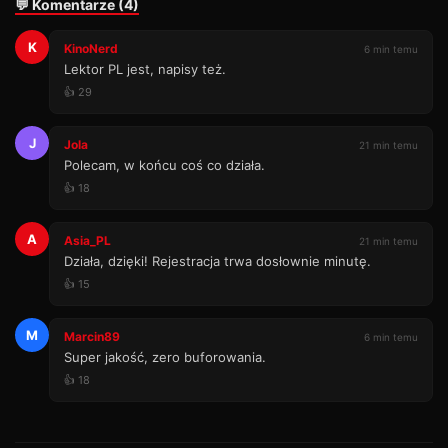
💬 Komentarze (4)
K
KinoNerd
6 min temu
Lektor PL jest, napisy też.
👍 29
J
Jola
21 min temu
Polecam, w końcu coś co działa.
👍 18
A
Asia_PL
21 min temu
Działa, dzięki! Rejestracja trwa dosłownie minutę.
👍 15
M
Marcin89
6 min temu
Super jakość, zero buforowania.
👍 18