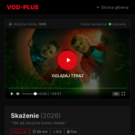
VOD-PLUS
← Strona główna
Widzów online:
1695
Status serwerów:
●
Aktywne
OGLĄDAJ TERAZ
0:00 / 133:51
HD
Skażenie
(2026)
"Tak się zaczyna koniec świata."
⏱ 99 min
⭐ 6.8
🎬 Film
FULL HD