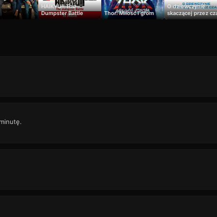
HAIKYU!! The
O dziewczynie
Dumpster Battle
Thor: Miłość i grom
skaczącej przez cz
 minutę.