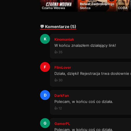
Bulwar Zachodzącego
Czarna Wdowa
Słońca
CODA
💬 Komentarze (5)
K
Kinomaniak
W końcu znalazłem działający link!
👍 35
F
FilmLover
Działa, dzięki! Rejestracja trwa dosłownie
👍 30
D
DarkFan
Polecam, w końcu coś co działa.
👍 12
G
GamerPL
Polecam, w końcu coś co działa.