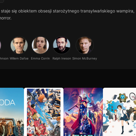
staje się obiektem obsesji starożytnego transylwańskiego wampira,
orror.
ohnson
Willem Dafoe
Emma Corrin
Ralph Ineson
Simon McBurney