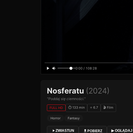
0:00 / 108:28
Nosferatu
(2024)
"Poddaj się ciemności."
⏱ 133 min
⭐ 6.7
🎬 Film
FULL HD
Horror
Fantasy
POBIERZ
ZWIASTUN
▶ OGLĄDAJ