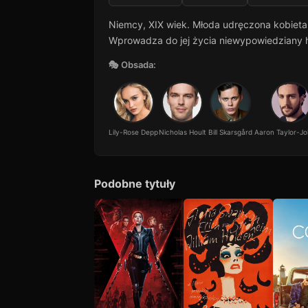
Niemcy, XIX wiek. Młoda udręczona kobieta 
Wprowadza do jej życia niewypowiedziany h
🎭 Obsada:
Lily-Rose Depp
Nicholas Hoult
Bill Skarsgård
Aaron Taylor-J
Podobne tytuły