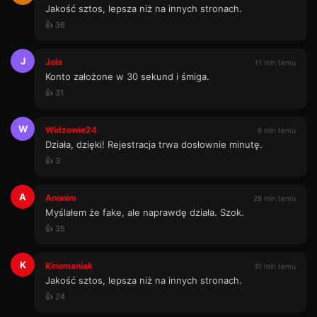
Jakość sztos, lepsza niż na innych stronach.
👍 36
J
Jola
11 min temu
Konto założone w 30 sekund i śmiga.
👍 31
W
Widzowie24
8 min temu
Działa, dzięki! Rejestracja trwa dosłownie minutę.
👍 3
A
Anonim
28 min temu
Myślałem że fake, ale naprawdę działa. Szok.
👍 35
K
Kinomaniak
31 min temu
Jakość sztos, lepsza niż na innych stronach.
👍 24