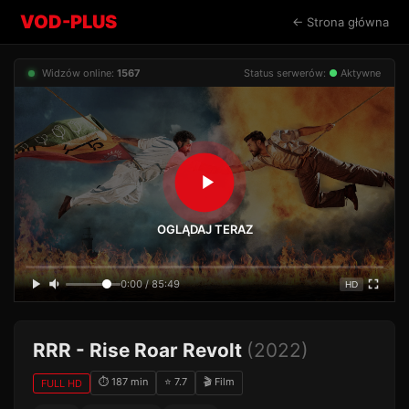
VOD-PLUS
← Strona główna
Widzów online:
1567
Status serwerów:
●
Aktywne
OGLĄDAJ TERAZ
0:00 / 85:49
HD
RRR - Rise Roar Revolt
(2022)
⏱ 187 min
⭐ 7.7
🎬 Film
FULL HD