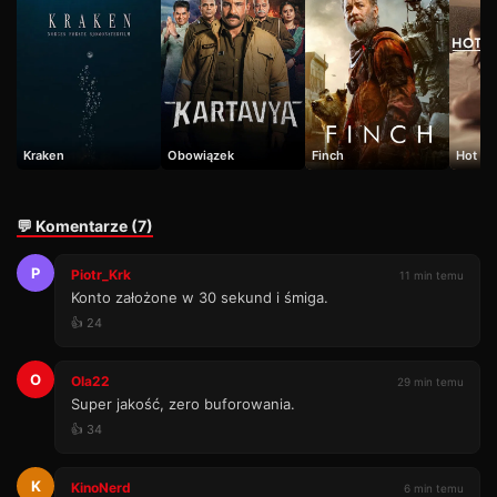
Kraken
Obowiązek
Finch
Hot Gi
💬 Komentarze (7)
P
Piotr_Krk
11 min temu
Konto założone w 30 sekund i śmiga.
👍 24
O
Ola22
29 min temu
Super jakość, zero buforowania.
👍 34
K
KinoNerd
6 min temu