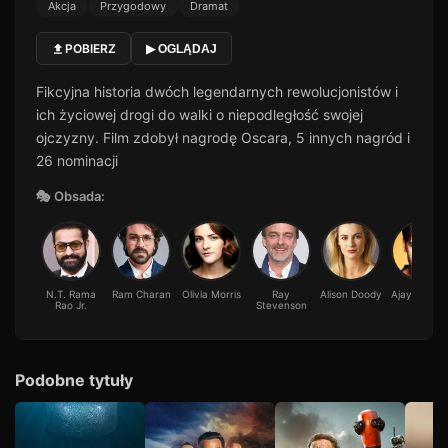
Akcja
Przygodowy
Dramat
POBIERZ
▶ OGLĄDAJ
Fikcyjna historia dwóch legendarnych rewolucjonistów i
ich życiowej drogi do walki o niepodległość swojej
ojczyzny. Film zdobył nagrodę Oscara, 5 innych nagród i
26 nominacji
🎭 Obsada:
N.T. Rama
Ram Charan
Olivia Morris
Ray
Alison Doody
Ajay Devga
Rao Jr.
Stevenson
Podobne tytuły