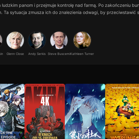
m ludzkim panom i przejmuje kontrolę nad farmą. Po zakończeniu b
n. Ta sytuacja zmusza ich do znalezienia odwagi, by przeciwstawić 
kin
Glenn Close
Andy Serkis
Steve Buscemi
Kathleen Turner
OCK THE
 EPISODE