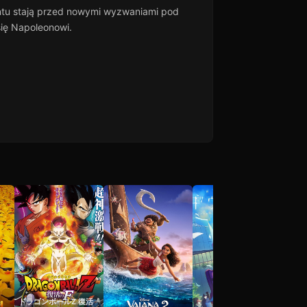
untu stają przed nowymi wyzwaniami pod
się Napoleonowi.
ドラゴンボールZ 復活