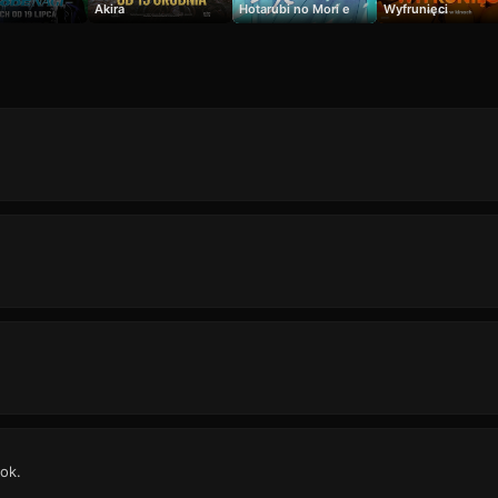
Akira
Hotarubi no Mori e
Wyfrunięci
ok.