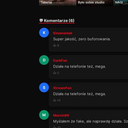
Tabetai
Było sobie studio
NAGI
💬 Komentarze (6)
K
Kinomaniak
Super jakość, zero buforowania.
👍 9
D
DarkFan
Działa na telefonie też, mega.
👍 5
S
StreamFan
Działa na telefonie też, mega.
👍 14
M
Marcin89
Myślałem że fake, ale naprawdę działa. Sz
👍 31