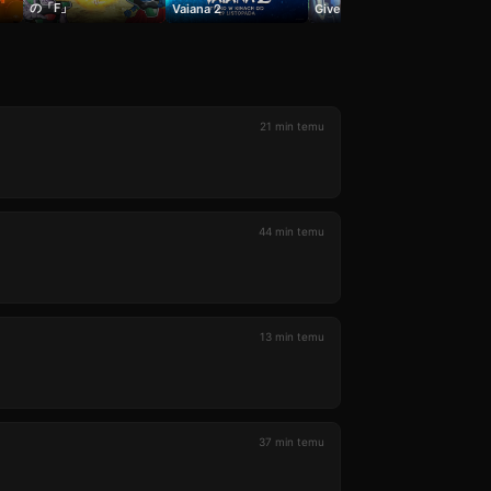
の「F」
Vaiana 2
Given Movie
Perfe
21 min temu
44 min temu
13 min temu
37 min temu