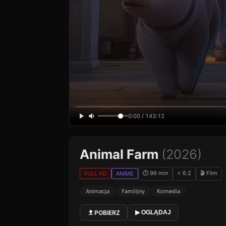
0:00 / 143:12
Animal Farm
(2026)
⏱ 96 min
⭐ 6.2
🎬 Film
FULL HD
ANIME
Animacja
Familijny
Komedia
POBIERZ
▶ OGLĄDAJ