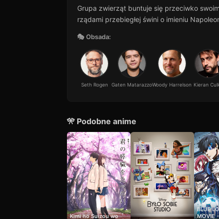
Grupa zwierząt buntuje się przeciwko swoi
rządami przebiegłej świni o imieniu Napoleo
🎭 Obsada:
Seth Rogen
Gaten Matarazzo
Woody Harrelson
Kieran Cul
🎌 Podobne anime
BLUE L
Kimi no Suizou wo
MOVIE -