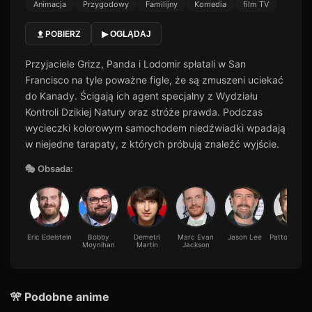
Animacja
Przygodowy
Familijny
Komedia
film TV
POBIERZ
▶ OGLĄDAJ
Przyjaciele Grizz, Panda i Lodomir spłatali w San
Francisco na tyle poważne figle, że są zmuszeni uciekać
do Kanady. Ścigają ich agent specjalny z Wydziału
Kontroli Dzikiej Natury oraz stróże prawda. Podczas
wycieczki kolorowym samochodem niedźwiadki wpadają
w niejedne tarapaty, z których próbują znaleźć wyjście.
🎭 Obsada:
Eric Edelstein
Bobby
Demetri
Marc Evan
Jason Lee
Patton Oswa
Moynihan
Martin
Jackson
🎌 Podobne anime