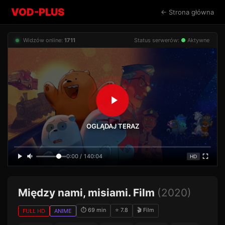
VOD-PLUS
← Strona główna
Widzów online:
1711
Status serwerów:
●
Aktywne
OGLĄDAJ TERAZ
0:00 / 140:04
HD
Między nami, misiami. Film
(2020)
⏱ 69 min
⭐ 7.8
🎬 Film
FULL HD
ANIME