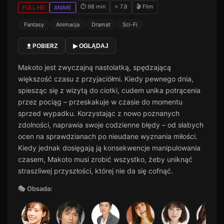
⏱ 98 min
⭐ 7.8
🎬 Film
FULL HD
ANIME
Fantasy
Animacja
Dramat
Sci-Fi
POBIERZ
▶ OGLĄDAJ
Makoto jest zwyczajną nastolatką, spędzającą
większość czasu z przyjaciółmi. Kiedy pewnego dnia,
spiesząc się z wizytą do ciotki, cudem unika potrącenia
przez pociąg – przeskakuje w czasie do momentu
sprzed wypadku. Korzystając z nowo poznanych
zdolności, naprawia swoje codzienne błędy – od słabych
ocen na sprawdzianach po nieudane wyznania miłości.
Kiedy jednak dosięgają ją konsekwencje manipulowania
czasem, Makoto musi zrobić wszystko, żeby uniknąć
straszliwej przyszłości, której nie da się cofnąć.
🎭 Obsada: