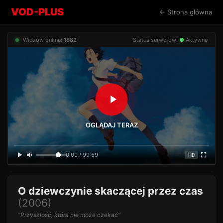
VOD-PLUS
← Strona główna
Widzów online:
1882
Status serwerów:
●
Aktywne
OGLĄDAJ TERAZ
0:00 / 99:59
HD
O dziewczynie skaczącej przez czas
(2006)
"Przyszłość, która nie może czekać"