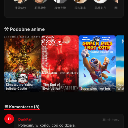
仲里依紗
石田卓也
板倉光隆
垣内彩未
谷村美月
関戸優希
🎌 Podobne anime
Demon Slayer:
Kimetsu no Yaiba –
The End of
Nausic
Infinity Castle
Evangelion
Super pies i kot łotr
Wiatru
💬 Komentarze (8)
D
DarkFan
38 min temu
Polecam, w końcu coś co działa.