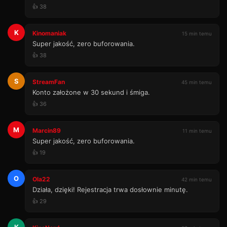
👍 38
K
Kinomaniak
15 min temu
Super jakość, zero buforowania.
👍 38
S
StreamFan
45 min temu
Konto założone w 30 sekund i śmiga.
👍 36
M
Marcin89
11 min temu
Super jakość, zero buforowania.
👍 19
O
Ola22
42 min temu
Działa, dzięki! Rejestracja trwa dosłownie minutę.
👍 29