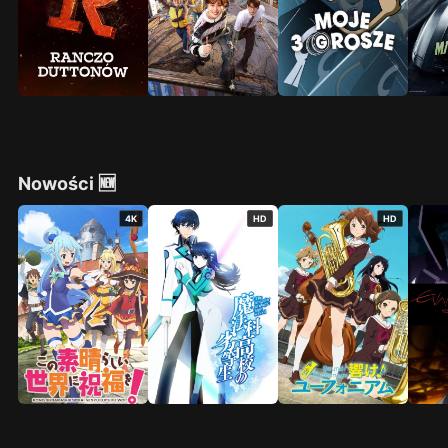
Nowości 🆕
4K
HD
HD