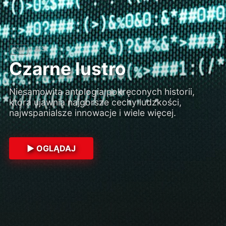
⭐ 6.7
2024
⭐ 8.3
⭐ 6.2
⭐ 8.1
⭐ 6.5
2011
2026
2025
2025
Czarne lustro
Niesamowita antologia pokręconych historii,
która ujawnia najgorsze cechy ludzkości,
najwspanialsze innowacje i wiele więcej.
▶ OGLĄDAJ