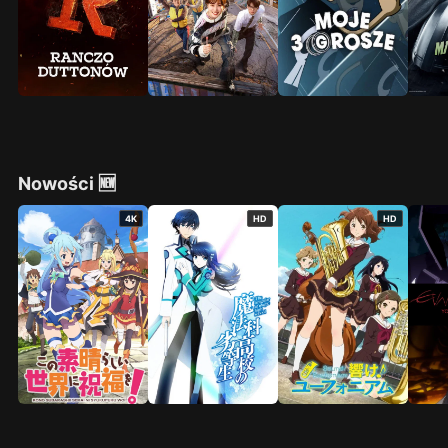
Nowości 🆕
4K
HD
HD