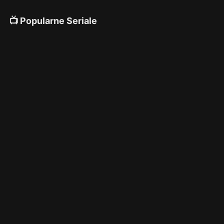
📺 Popularne Seriale
4K
4K
4K
🎌 Anime
4K
4K
4K