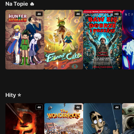
Na Topie 🔥
4K
4K
HD
Hity ⭐
4K
4K
4K