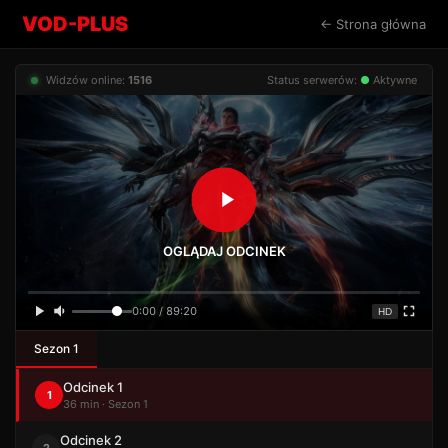
VOD-PLUS
← Strona główna
Widzów online:
1516
Status serwerów:
●
Aktywne
OGLĄDAJ ODCINEK
0:00 / 89:20
HD
Sezon 1
Odcinek 1
1
36 min · Sezon 1
Odcinek 2