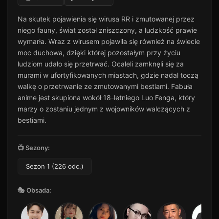
Odcinek 11
11
Na skutek pojawienia się wirusa RR i zmutowanej przez
28 min · Sezon 1
niego fauny, świat został zniszczony, a ludzkość prawie
Odcinek 12
12
wymarła. Wraz z wirusem pojawiła się również na świecie
44 min · Sezon 1
moc duchowa, dzięki której pozostałym przy życiu
Odcinek 13
ludziom udało się przetrwać. Ocaleli zamknęli się za
13
40 min · Sezon 1
murami w ufortyfikowanych miastach, gdzie nadal toczą
walkę o przetrwanie ze zmutowanymi bestiami. Fabuła
Odcinek 14
14
47 min · Sezon 1
anime jest skupiona wokół 18-letniego Luo Fenga, który
marzy o zostaniu jednym z wojowników walczących z
Odcinek 15
15
bestiami.
26 min · Sezon 1
Odcinek 16
16
📺 Sezony:
54 min · Sezon 1
Odcinek 17
Sezon 1 (226 odc.)
17
45 min · Sezon 1
🎭 Obsada:
Odcinek 18
18
36 min · Sezon 1
Odcinek 19