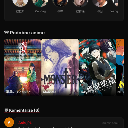
19
26 min · Sezon 1
赵乾景
Xie Ying
张晔
赵梓涵
张欣
Wang Xiaobi
Odcinek 20
20
43 min · Sezon 1
Odcinek 21
🎌 Podobne anime
21
47 min · Sezon 1
Odcinek 22
22
29 min · Sezon 1
Odcinek 23
23
45 min · Sezon 1
Odcinek 24
24
50 min · Sezon 1
Odcinek 25
薬屋のひとりごと
Monster
Tokyo Ghoul
NIEZW
25
54 min · Sezon 1
Odcinek 26
26
💬 Komentarze (6)
40 min · Sezon 1
Odcinek 27
A
27
Asia_PL
33 min temu
34 min · Sezon 1