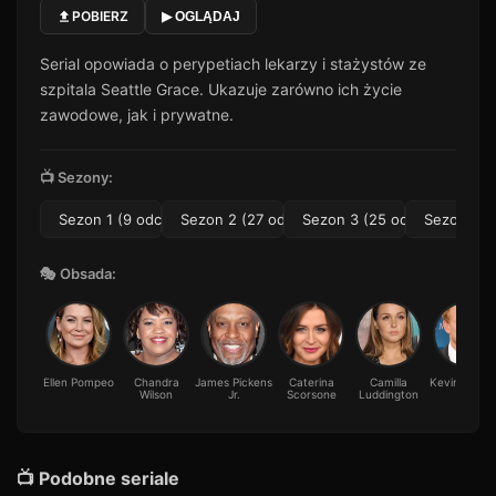
POBIERZ
▶ OGLĄDAJ
Serial opowiada o perypetiach lekarzy i stażystów ze
szpitala Seattle Grace. Ukazuje zarówno ich życie
zawodowe, jak i prywatne.
📺 Sezony:
Sezon 1 (9 odc.)
Sezon 2 (27 odc.)
Sezon 3 (25 odc.)
Sezon 4 (1
🎭 Obsada:
Ellen Pompeo
Chandra
James Pickens
Caterina
Camilla
Kevin McKi
Wilson
Jr.
Scorsone
Luddington
📺 Podobne seriale