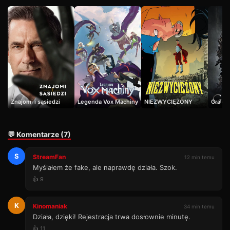
Znajomi i sąsiedzi
Legenda Vox Machiny
NIEZWYCIĘŻONY
Gra o 
💬 Komentarze (7)
S
StreamFan
12 min temu
Myślałem że fake, ale naprawdę działa. Szok.
👍 9
K
Kinomaniak
34 min temu
Działa, dzięki! Rejestracja trwa dosłownie minutę.
👍 11