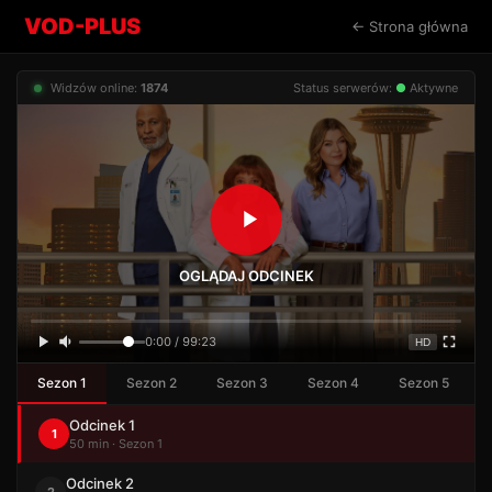
VOD-PLUS
← Strona główna
Widzów online:
1874
Status serwerów:
●
Aktywne
OGLĄDAJ ODCINEK
0:00 / 99:23
HD
Sezon 1
Sezon 2
Sezon 3
Sezon 4
Sezon 5
Odcinek 1
1
50 min · Sezon 1
Odcinek 2