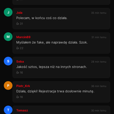
J
Jola
35 min temu
Polecam, w końcu coś co działa.
👍 31
M
Marcin89
31 min temu
Myślałem że fake, ale naprawdę działa. Szok.
👍 22
S
Seba
28 min temu
Jakość sztos, lepsza niż na innych stronach.
👍 16
P
Piotr_Krk
36 min temu
Działa, dzięki! Rejestracja trwa dosłownie minutę.
👍 16
T
Tomasz
30 min temu