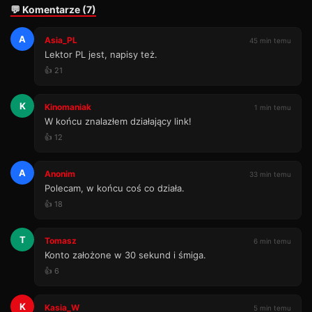
💬 Komentarze (7)
A
Asia_PL
45 min temu
Lektor PL jest, napisy też.
👍 21
K
Kinomaniak
1 min temu
W końcu znalazłem działający link!
👍 12
A
Anonim
33 min temu
Polecam, w końcu coś co działa.
👍 18
T
Tomasz
6 min temu
Konto założone w 30 sekund i śmiga.
👍 6
K
Kasia_W
5 min temu