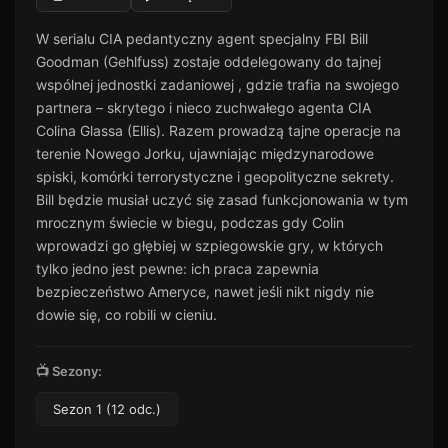
Odcinek 11
11
W serialu CIA pedantyczny agent specjalny FBI Bill
51 min · Sezon 1
Goodman (Gehlfuss) zostaje oddelegowany do tajnej
Odcinek 12
12
wspólnej jednostki zadaniowej , gdzie trafia na swojego
44 min · Sezon 1
partnera – skrytego i nieco zuchwałego agenta CIA
Colina Glassa (Ellis). Razem prowadzą tajne operacje na
terenie Nowego Jorku, ujawniając międzynarodowe
spiski, komórki terrorystyczne i geopolityczne sekrety.
Bill będzie musiał uczyć się zasad funkcjonowania w tym
mrocznym świecie w biegu, podczas gdy Colin
wprowadzi go głębiej w szpiegowskie gry, w których
tylko jedno jest pewne: ich praca zapewnia
bezpieczeństwo Ameryce, nawet jeśli nikt nigdy nie
dowie się, co robili w cieniu.
📺 Sezony:
Sezon 1 (12 odc.)