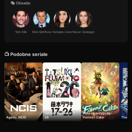
🎭 Obsada:
Tom Ellis
Nick Gehlfuss
Natalee Linez
Necar Zadegan
📺 Podobne seriale
Tatsuki Fujimoto 17-
Pora na przygodę:
Agenci NCIS
26
Fionna i Cake
The Be