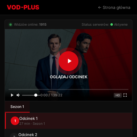
VOD-PLUS
← Strona główna
Widzów online:
1915
Status serwerów:
●
Aktywne
OGLĄDAJ ODCINEK
0:00 / 139:22
HD
Sezon 1
Odcinek 1
1
27 min · Sezon 1
Odcinek 2