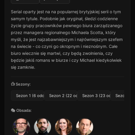
Serial oparty jest na na popularnej brytyjskiej serii o tym
samym tytule. Podobnie jak oryginał, śledzi codzienne
życie grupy pracowników pewnego biura zarządzanego
przez managera regionalnego Michaela Scotta, który
myśli, że jest najzabawniejszym i najrówniejszym szefem
na świecie - co czyni go okropnym i nieznośnym. Całe
biuro wiecznie się martwi, czy będą zwolnienia, czy
będzie jakiś romans w biurze i czy Michael kiedykolwiek
się zamknie.
📺 Sezony:
Sezon 1 (6 odc.)
Sezon 2 (22 odc.)
Sezon 3 (23 odc.)
Sezon 4 (1
🎭 Obsada: