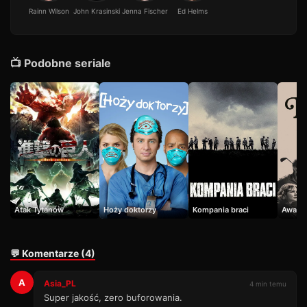
Rainn Wilson
John Krasinski
Jenna Fischer
Ed Helms
📺 Podobne seriale
Atak Tytanów
Hoży doktorzy
Kompania braci
Awant
💬 Komentarze (4)
A
Asia_PL
4 min temu
Super jakość, zero buforowania.