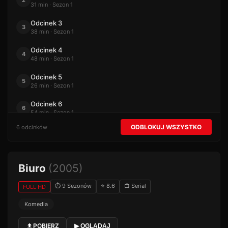
2
31 min · Sezon 1
Odcinek 3
3
38 min · Sezon 1
Odcinek 4
4
48 min · Sezon 1
Odcinek 5
5
26 min · Sezon 1
Odcinek 6
6
54 min · Sezon 1
ODBLOKUJ WSZYSTKO
6 odcinków
Biuro
(2005)
⏱ 9 Sezonów
⭐ 8.6
📺 Serial
FULL HD
Komedia
POBIERZ
▶ OGLĄDAJ