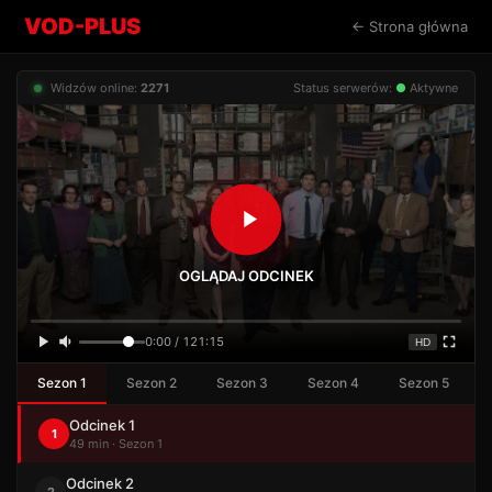
VOD-PLUS
← Strona główna
Widzów online:
2271
Status serwerów:
●
Aktywne
OGLĄDAJ ODCINEK
0:00 / 121:15
HD
Sezon 1
Sezon 2
Sezon 3
Sezon 4
Sezon 5
Odcinek 1
1
49 min · Sezon 1
Odcinek 2