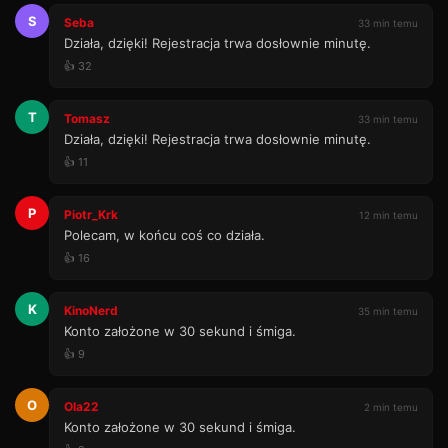
S
Seba
33 min temu
Działa, dzięki! Rejestracja trwa dosłownie minutę.
👍 32
T
Tomasz
33 min temu
Działa, dzięki! Rejestracja trwa dosłownie minutę.
👍 11
P
Piotr_Krk
12 min temu
Polecam, w końcu coś co działa.
👍 16
K
KinoNerd
35 min temu
Konto założone w 30 sekund i śmiga.
👍 9
O
Ola22
2 min temu
Konto założone w 30 sekund i śmiga.