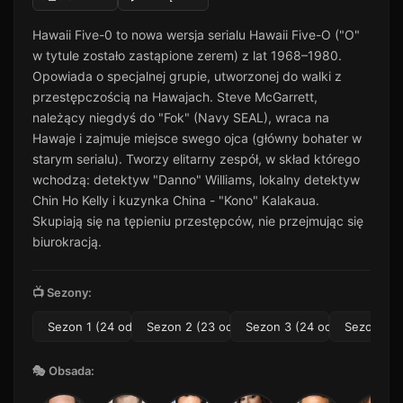
Odcinek 11
11
Hawaii Five-0 to nowa wersja serialu Hawaii Five-O ("O"
27 min · Sezon 1
w tytule zostało zastąpione zerem) z lat 1968–1980.
Odcinek 12
12
Opowiada o specjalnej grupie, utworzonej do walki z
47 min · Sezon 1
przestępczością na Hawajach. Steve McGarrett,
Odcinek 13
należący niegdyś do "Fok" (Navy SEAL), wraca na
13
34 min · Sezon 1
Hawaje i zajmuje miejsce swego ojca (główny bohater w
starym serialu). Tworzy elitarny zespół, w skład którego
Odcinek 14
14
50 min · Sezon 1
wchodzą: detektyw "Danno" Williams, lokalny detektyw
Chin Ho Kelly i kuzynka China - "Kono" Kalakaua.
Odcinek 15
15
Skupiają się na tępieniu przestępców, nie przejmując się
43 min · Sezon 1
biurokracją.
Odcinek 16
16
32 min · Sezon 1
📺 Sezony:
Odcinek 17
17
24 min · Sezon 1
Sezon 1 (24 odc.)
Sezon 2 (23 odc.)
Sezon 3 (24 odc.)
Sezon 4 (
Odcinek 18
18
24 min · Sezon 1
🎭 Obsada:
Odcinek 19