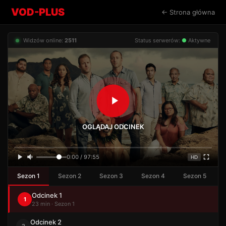
VOD-PLUS
← Strona główna
Widzów online:
2511
Status serwerów:
●
Aktywne
OGLĄDAJ ODCINEK
0:00 / 97:55
HD
Sezon 1
Sezon 2
Sezon 3
Sezon 4
Sezon 5
Odcinek 1
1
23 min · Sezon 1
Odcinek 2