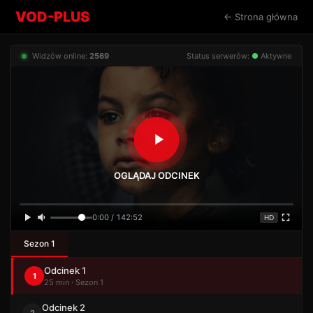
VOD-PLUS
← Strona główna
Widzów online:
2569
Status serwerów:
●
Aktywne
OGLĄDAJ ODCINEK
0:00 / 142:52
HD
Sezon 1
Odcinek 1
1
25 min · Sezon 1
Odcinek 2