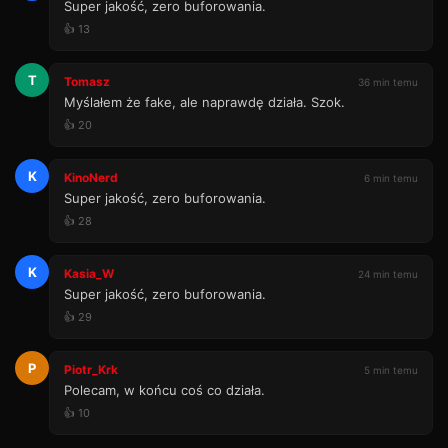
Super jakość, zero buforowania.
👍 13
T
Tomasz
36 min temu
Myślałem że fake, ale naprawdę działa. Szok.
👍 20
K
KinoNerd
6 min temu
Super jakość, zero buforowania.
👍 28
K
Kasia_W
24 min temu
Super jakość, zero buforowania.
👍 29
P
Piotr_Krk
5 min temu
Polecam, w końcu coś co działa.
👍 10