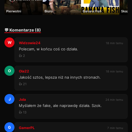
Pierwotni
Biuro
Banana Fish
Skazan
💬 Komentarze (8)
W
Widzowie24
18 min temu
Polecam, w końcu coś co działa.
👍 2
O
Ola22
18 min temu
Jakość sztos, lepsza niż na innych stronach.
👍 21
J
Jola
24 min temu
Myślałem że fake, ale naprawdę działa. Szok.
👍 13
G
GamerPL
7 min temu