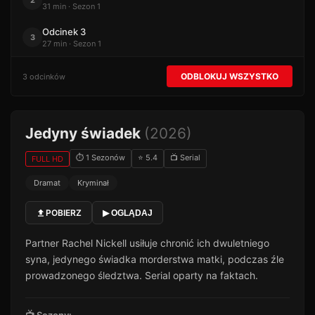
2
31 min · Sezon 1
Odcinek 3
3
27 min · Sezon 1
ODBLOKUJ WSZYSTKO
3 odcinków
Jedyny świadek
(2026)
⏱ 1 Sezonów
⭐ 5.4
📺 Serial
FULL HD
Dramat
Kryminał
POBIERZ
▶ OGLĄDAJ
Partner Rachel Nickell usiłuje chronić ich dwuletniego
syna, jedynego świadka morderstwa matki, podczas źle
prowadzonego śledztwa. Serial oparty na faktach.