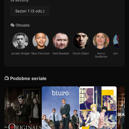
📺 Sezony:
Sezon 1 (3 odc.)
🎭 Obsada:
Jordan Bolger
Max Fincham
Neil Maskell
Kevin Eldon
Kerry
Jon Pointin
Godliman
📺 Podobne seriale