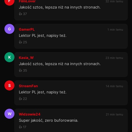
F
FilmLover
32 min temu
Jakość sztos, lepsza niż na innych stronach.
👍 37
G
GamerPL
1 min temu
Lektor PL jest, napisy też.
👍 25
K
Kasia_W
23 min temu
Jakość sztos, lepsza niż na innych stronach.
👍 35
S
StreamFan
14 min temu
Lektor PL jest, napisy też.
👍 22
W
Widzowie24
21 min temu
Super jakość, zero buforowania.
👍 17