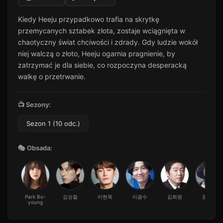
Kiedy Heeju przypadkowo trafia na skrytkę
przemycanych sztabek złota, zostaje wciągnięta w
chaotyczny świat chciwości i zdrady. Gdy ludzie wokół
niej walczą o złoto, Heeju ogarnia pragnienie, by
zatrzymać je dla siebie, co rozpoczyna desperacką
walkę o przetrwanie.
📺 Sezony:
Sezon 1 (10 odc.)
🎭 Obsada:
Park Bo-
김성철
이현욱
이광수
김희원
문정희
young