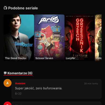
📺 Podobne seriale
The Good Doctor
Scissor Seven
Lucyfer
Człowi
💬 Komentarze (6)
A
Anonim
39 min temu
Super jakość, zero buforowania.
👍 22