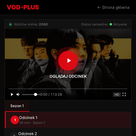
VOD-PLUS
← Strona główna
Widzów online:
2080
Status serwerów:
●
Aktywne
OGLĄDAJ ODCINEK
0:00 / 113:28
HD
Sezon 1
Odcinek 1
1
36 min · Sezon 1
Odcinek 2