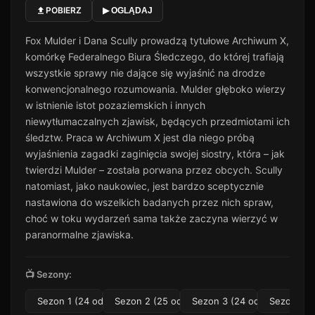
POBIERZ
▶ OGLĄDAJ
Odcinek 11
11
28 min · Sezon 1
Fox Mulder i Dana Scully prowadzą tytułowe Archiwum X,
Odcinek 12
komórkę Federalnego Biura Śledczego, do której trafiają
12
23 min · Sezon 1
wszystkie sprawy nie dające się wyjaśnić na drodze
konwencjonalnego rozumowania. Mulder głęboko wierzy
Odcinek 13
13
32 min · Sezon 1
w istnienie istot pozaziemskich i innych
niewytłumaczalnych zjawisk, będących przedmiotami ich
Odcinek 14
14
śledztw. Praca w Archiwum X jest dla niego próbą
34 min · Sezon 1
wyjaśnienia zagadki zaginięcia swojej siostry, która – jak
Odcinek 15
twierdzi Mulder – została porwana przez obcych. Scully
15
35 min · Sezon 1
natomiast, jako naukowiec, jest bardzo sceptycznie
Odcinek 16
nastawiona do wszelkich badanych przez nich spraw,
16
35 min · Sezon 1
choć w toku wydarzeń sama także zaczyna wierzyć w
paranormalne zjawiska.
Odcinek 17
17
34 min · Sezon 1
📺 Sezony:
Odcinek 18
18
22 min · Sezon 1
Sezon 1 (24 odc.)
Sezon 2 (25 odc.)
Sezon 3 (24 odc.)
Sezon 4 (
Odcinek 19