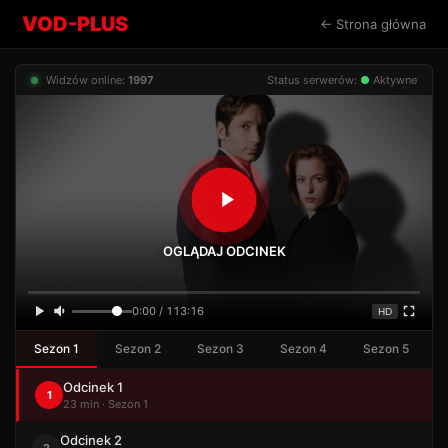
VOD-PLUS
← Strona główna
Widzów online:
1997
Status serwerów:
●
Aktywne
OGLĄDAJ ODCINEK
0:00 / 113:16
HD
Sezon 1
Sezon 2
Sezon 3
Sezon 4
Sezon 5
Odcinek 1
1
23 min · Sezon 1
Odcinek 2