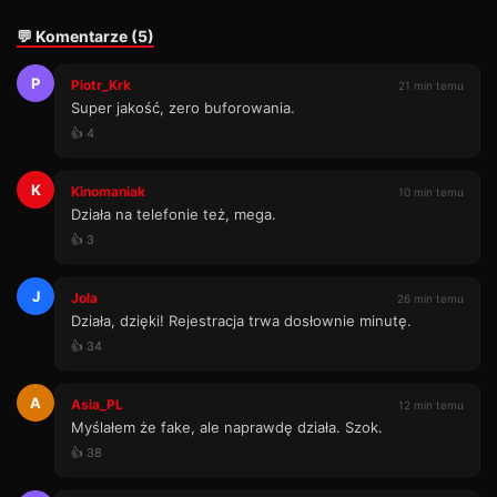
💬 Komentarze (5)
P
Piotr_Krk
21 min temu
Super jakość, zero buforowania.
👍 4
K
Kinomaniak
10 min temu
Działa na telefonie też, mega.
👍 3
J
Jola
26 min temu
Działa, dzięki! Rejestracja trwa dosłownie minutę.
👍 34
A
Asia_PL
12 min temu
Myślałem że fake, ale naprawdę działa. Szok.
👍 38